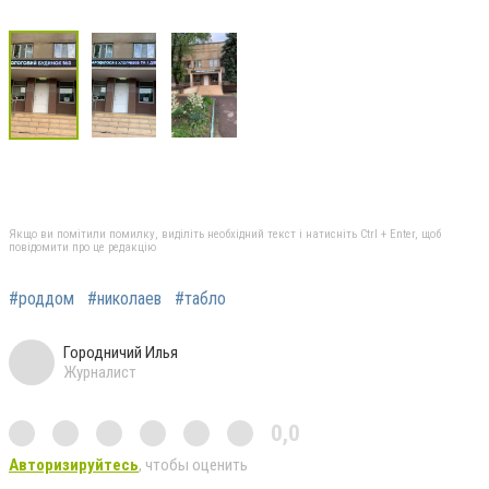
Якщо ви помітили помилку, виділіть необхідний текст і натисніть Ctrl + Enter, щоб
повідомити про це редакцію
#роддом
#николаев
#табло
Городничий Илья
Журналист
0,0
Авторизируйтесь
, чтобы оценить