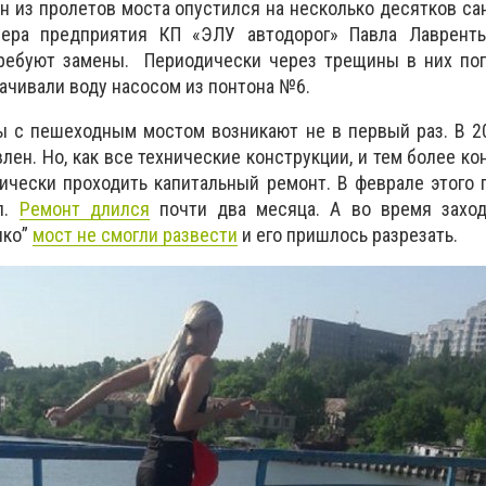
н из пролетов моста опустился на несколько десятков са
нера предприятия КП «ЭЛУ автодорог» Павла Лавренть
ребуют замены. Периодически через трещины в них поп
ачивали воду насосом из понтона №6.
ы с пешеходным мостом возникают не в первый раз. В 2
лен. Но, как все технические конструкции, и тем более к
ически проходить капитальный ремонт. В феврале этого 
л.
Ремонт длился
почти два месяца. А во время заход
нко”
мост не смогли развести
и его пришлось разрезать.