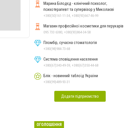
Марина Білодєд - клінічний психолог,
психотерапевт та супервізор у Миколаєві
+380(50)161-11-34, +380(93)667-46-99
Магазин професійної косметики для перукарів
095 733 6380, +380(93)864-34-58
Пломбір, сучасна стоматологія
+380(98)984-73-68
Система сповіщення населення
+380(67)340-49-59, +380(67)350-44-68
Блік - новинний таблоїд України
+380(99)489-93-31
Додати підприємство
ОГОЛОШЕННЯ