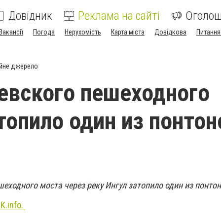
Довідник
Реклама на сайті
Оголо
Вакансії
Погода
Нерухомість
Карта міста
Довідкова
Питання
йне джерело
евского пешеходного
топило один из понтоно
шеходного моста через реку Ингул затопило один из понтон
К.info.