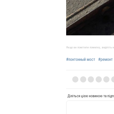
Якщо ви помітили помилку, виділіть нео
#понтонный мост
#ремонт
Діліться цією новиною та підп