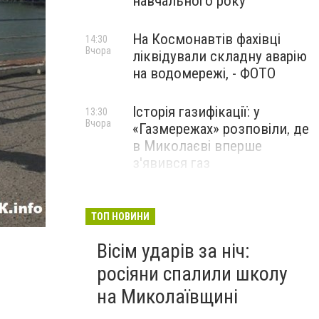
навчального року
На Космонавтів фахівці
14:30
Вчора
ліквідували складну аварію
на водомережі, - ФОТО
Історія газифікації: у
13:30
Вчора
«Газмережах» розповіли, де
в Миколаєві вперше
з'явився газ
Літній відпочинок у
13:00
Вчора
Миколаєві 2026: шукаємо
ТОП НОВИНИ
нові враження та
Вісім ударів за ніч:
перезавантаження
росіяни спалили школу
ПАРТНЕРСЬКИЙ СПЕЦПРОЄКТ
на Миколаївщині