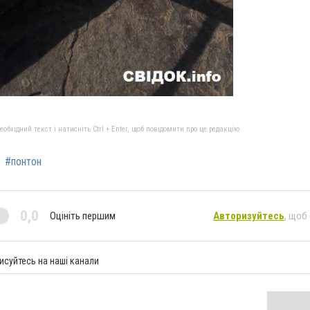
бхідний текст і натисніть Ctrl + Enter, щоб повідомити про це редакцію
#понтон
0,0
Оцініть першим
Авторизуйтесь
, щоб
исуйтесь на наші канали