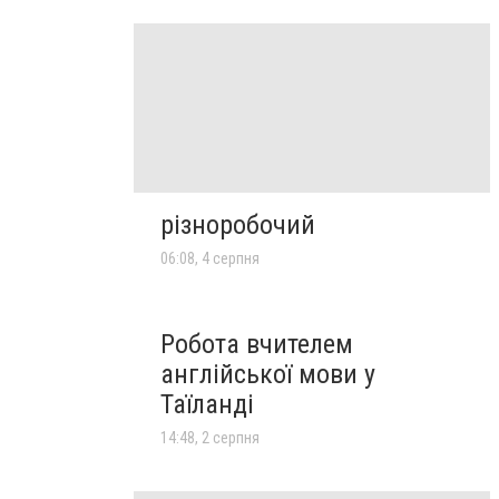
різноробочий
06:08, 4 серпня
Робота вчителем
англійської мови у
Таїланді
14:48, 2 серпня