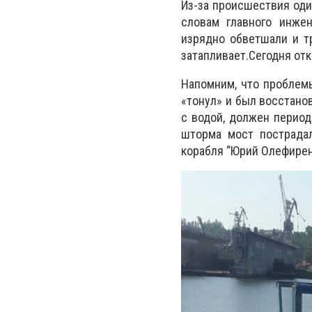
Из-за происшествия оди
словам главного инже
изрядно обветшали и т
затапливает.Сегодня отк
Напомним, что проблем
«тонул» и был восстанов
с водой, должен период
шторма мост пострада
корабля “Юрий Олефире