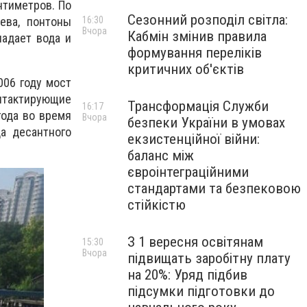
нтиметров. По
Сезонний розподіл світла:
16:30
ева, понтоны
Вчора
Кабмін змінив правила
адает вода и
формування переліків
критичних об'єктів
006 году мост
онтактирующие
Трансформація Служби
16:17
года во время
Вчора
безпеки України в умовах
а десантного
екзистенційної війни:
баланс між
євроінтеграційними
стандартами та безпековою
стійкістю
З 1 вересня освітянам
15:30
Вчора
підвищать заробітну плату
на 20%: Уряд підбив
підсумки підготовки до