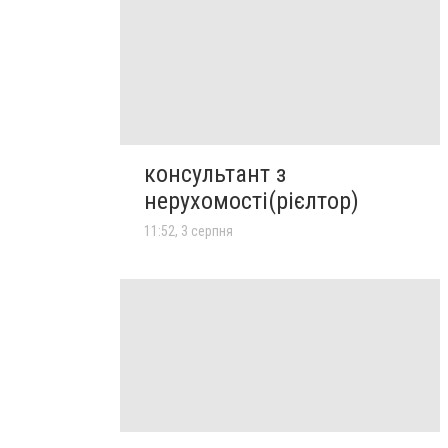
консультант з
нерухомості(рієлтор)
11:52, 3 серпня