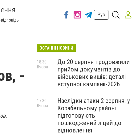
шення
Рус
-відповідь
ОСТАННІ НОВИНИ
До 20 серпня продовжили
18:30
Вчора
прийом документів до
в, -
військових вишів: деталі
вступної кампанії-2026
Наслідки атаки 2 серпня: у
17:30
Вчора
Корабельному районі
підготовують
ов.
пошкоджений ліцей до
відновлення