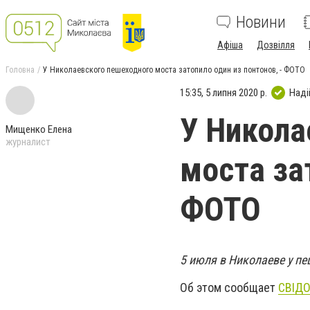
Новини
Афіша
Дозвілля
Головна
У Николаевского пешеходного моста затопило один из понтонов, - ФОТО
15:35, 5 липня 2020 р.
Наді
У Никола
Мищенко Елена
журналист
моста за
ФОТО
5 июля в Николаеве у пе
Об этом сообщает
СВІДО