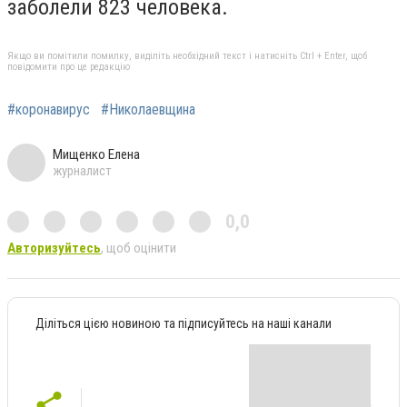
заболели 823 человека.
Якщо ви помітили помилку, виділіть необхідний текст і натисніть Ctrl + Enter, щоб
повідомити про це редакцію
#коронавирус
#Николаевщина
Мищенко Елена
журналист
0,0
Авторизуйтесь
, щоб оцінити
Діліться цією новиною та підписуйтесь на наші канали