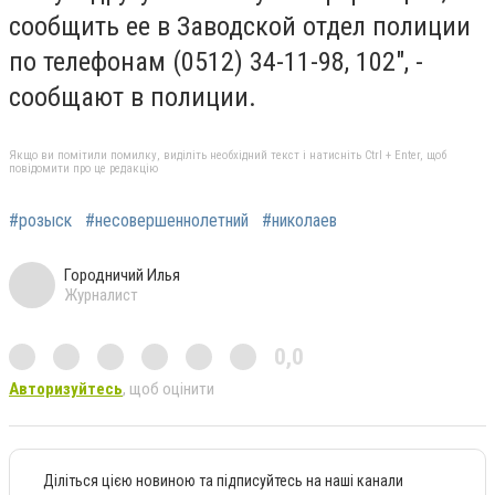
сообщить ее в Заводской отдел полиции
по телефонам (0512) 34-11-98, 102", -
сообщают в полиции.
Якщо ви помітили помилку, виділіть необхідний текст і натисніть Ctrl + Enter, щоб
повідомити про це редакцію
#розыск
#несовершеннолетний
#николаев
Городничий Илья
Журналист
0,0
Авторизуйтесь
, щоб оцінити
Діліться цією новиною та підписуйтесь на наші канали