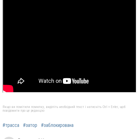
Якщо ви помітили помилку, виділіть необхідний текст і натисніть Ctrl + Enter, щоб
повідомити про це редакцію
#трасса
#затор
#заблокирована