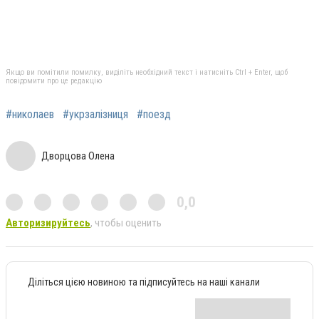
Якщо ви помітили помилку, виділіть необхідний текст і натисніть Ctrl + Enter, щоб
повідомити про це редакцію
#николаев
#укрзалізниця
#поезд
Дворцова Олена
0,0
Авторизируйтесь
, чтобы оценить
Діліться цією новиною та підписуйтесь на наші канали