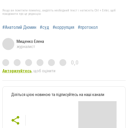
Якщо ви помітили помилку, виділіть необхідний текст і натисніть Ctrl + Enter, щоб
повідомити про це редакцію
#Анатолий Дюмин
#суд
#коррупция
#протокол
Мищенко Елена
журналист
0,0
Авторизуйтесь
, щоб оцінити
Діліться цією новиною та підписуйтесь на наші канали