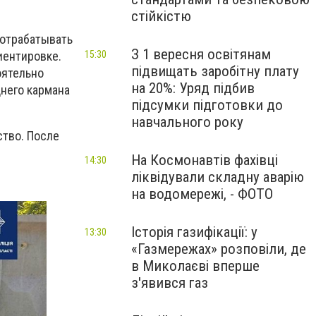
стійкістю
 отрабатывать
З 1 вересня освітянам
15:30
иентировке.
підвищать заробітну плату
оятельно
на 20%: Уряд підбив
днего кармана
підсумки підготовки до
навчального року
ство. После
На Космонавтів фахівці
14:30
ліквідували складну аварію
на водомережі, - ФОТО
Історія газифікації: у
13:30
«Газмережах» розповіли, де
в Миколаєві вперше
з'явився газ