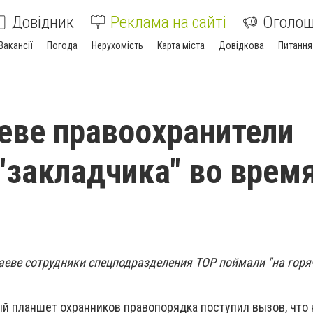
Довідник
Реклама на сайті
Оголо
Вакансії
Погода
Нерухомість
Карта міста
Довідкова
Питання
еве правоохранители
"закладчика" во врем
лаеве сотрудники спецподразделения ТОР поймали "на горя
ый планшет охранников правопорядка поступил вызов, что