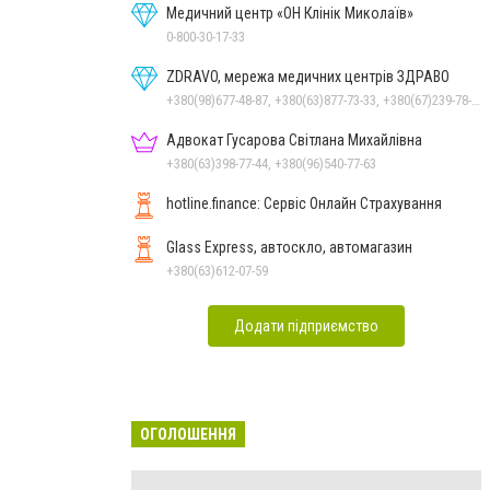
Медичний центр «ОН Клінік Миколаїв»
0-800-30-17-33
ZDRAVO, мережа медичних центрів ЗДРАВО
+380(98)677-48-87, +380(63)877-73-33, +380(67)239-78-51
Адвокат Гусарова Світлана Михайлівна
+380(63)398-77-44, +380(96)540-77-63
hotline.finance: Сервіс Онлайн Страхування
Glass Express, автоскло, автомагазин
+380(63)612-07-59
Додати підприємство
ОГОЛОШЕННЯ