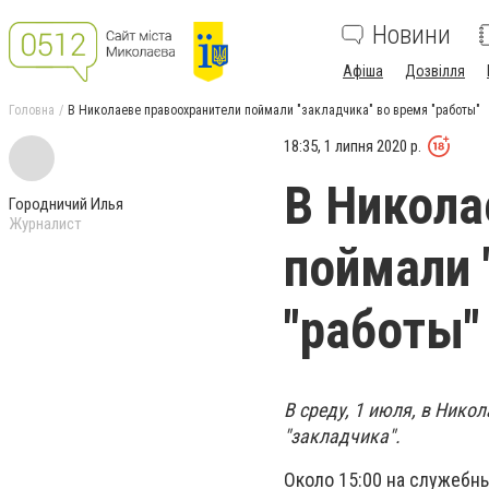
Новини
Афіша
Дозвілля
Головна
В Николаеве правоохранители поймали "закладчика" во время "работы"
18:35, 1 липня 2020 р.
В Никола
Городничий Илья
Журналист
поймали 
"работы"
В среду, 1 июля, в Нико
"закладчика".
Около 15:00 на служебн