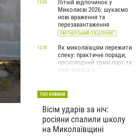
Літній відпочинок у
13:00
Миколаєві 2026: шукаємо
нові враження та
перезавантаження
ПАРТНЕРСЬКИЙ СПЕЦПРОЄКТ
Як миколаївцям пережити
12:30
спеку: практичні поради,
прохолодний транспорт та
нові локації з
«туманчиками»
Смертельна пожежа в
11:40
ТОП НОВИНИ
Миколаєві та 40 займань за
Вісім ударів за ніч:
добу: оперативне зведення
ДСНС, - ФОТО
росіяни спалили школу
на Миколаївщині