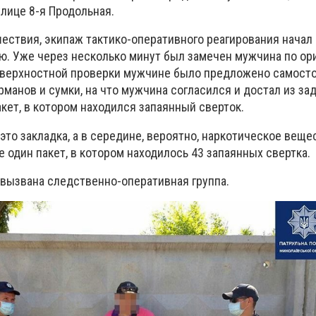
улице 8-я Продольная.
ествия, экипаж тактико-оперативного реагирования начал
. Уже через несколько минут был замечен мужчина по ор
оверхностной проверки мужчине было предложено самост
манов и сумки, на что мужчина согласился и достал из за
кет, в котором находился запаянный сверток.
это закладка, а в середине, вероятно, наркотическое веще
е один пакет, в котором находилось 43 запаянных свертка.
вызвана следственно-оперативная группа.