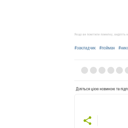
Якщо ви помітили помилку, виділіть нео
#закладчик
#пойман
#ник
Діліться цією новиною та підп