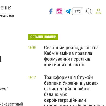
шення
Рус
-відповідь
ОСТАННІ НОВИНИ
Сезонний розподіл світла:
16:30
Кабмін змінив правила
я
формування переліків
критичних об'єктів
Трансформація Служби
16:17
безпеки України в умовах
екзистенційної війни:
чем"
баланс між
євроінтеграційними
 неизвестный
стандартами та безпековою