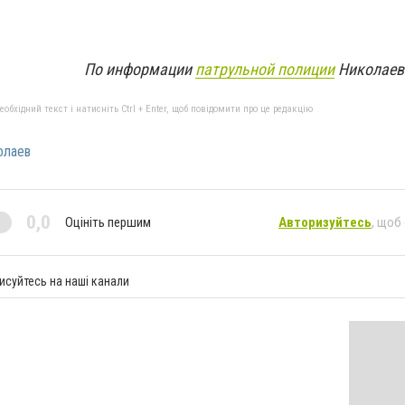
По информации
патрульной полиции
Николаевс
бхідний текст і натисніть Ctrl + Enter, щоб повідомити про це редакцію
олаев
0,0
Оцініть першим
Авторизуйтесь
, щоб
исуйтесь на наші канали