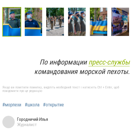
По информации
пресс-службы
командования морской пехоты.
Якщо ви помітили помилку, виділіть необхідний текст і натисніть Ctrl + Enter, щоб
повідомити про це редакцію
#морпехи
#школа
#открытие
Городничий Илья
Журналист