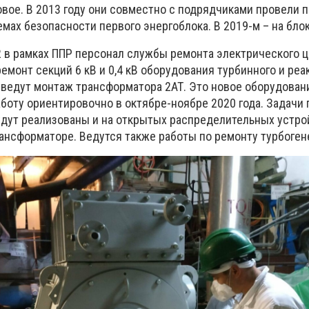
овое. В 2013 году они совместно с подрядчиками провели 
емах безопасности первого энергоблока. В 2019-м – на бло
 в рамках ППР персонал службы ремонта электрического ц
монт секций 6 кВ и 0,4 кВ оборудования турбинного и реа
 ведут монтаж трансформатора 2АТ. Это новое оборудовани
аботу ориентировочно в октябре-ноябре 2020 года. Задачи
дут реализованы и на открытых распределительных устрой
рансформаторе. Ведутся также работы по ремонту турбоген