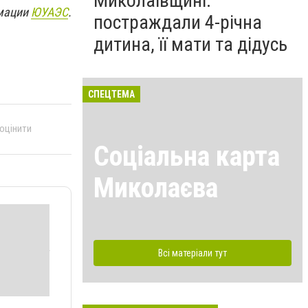
Миколаївщині:
мации
ЮУАЭС
.
постраждали 4-річна
дитина, її мати та дідусь
СПЕЦТЕМА
 оцінити
Соціальна карта
Миколаєва
Всі матеріали тут