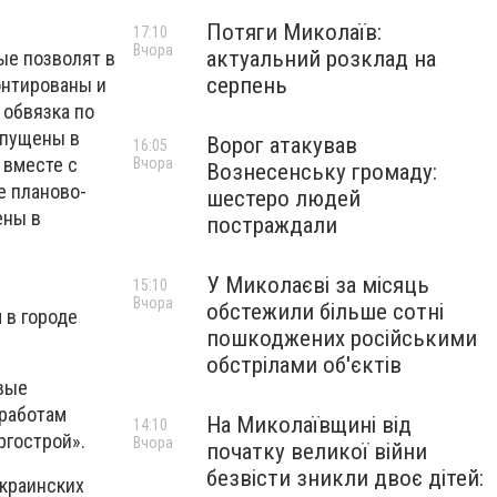
Потяги Миколаїв:
17:10
Вчора
актуальний розклад на
ые позволят в
серпень
онтированы и
 обвязка по
апущены в
Ворог атакував
16:05
 вместе с
Вчора
Вознесенську громаду:
е планово-
шестеро людей
ены в
постраждали
У Миколаєві за місяць
15:10
Вчора
обстежили більше сотні
 в городе
пошкоджених російськими
обстрілами об'єктів
овые
 работам
На Миколаївщині від
14:10
ргострой».
Вчора
початку великої війни
безвісти зникли двоє дітей:
украинских