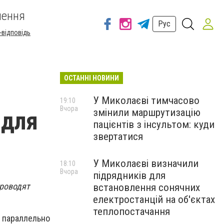
шення
Рус
-відповідь
ОСТАННІ НОВИНИ
У Миколаєві тимчасово
19:10
Вчора
змінили маршрутизацію
 для
пацієнтів з інсультом: куди
звертатися
У Миколаєві визначили
18:10
Вчора
підрядників для
проводят
встановлення сонячних
електростанцій на об'єктах
теплопостачання
ь параллельно