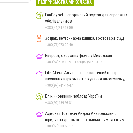
ПІДПРИЄМСТВА МИКОЛАЄВА
FanDay.net – спортивний портал для справжніх
уболівальників
+380(44)247-13-80
Зодіак, ветеринарна клініка, зоотовари, УЗД
+380(73)073-20-40
Еверест, охоронна фірма у Миколаєві
+380(67)515-10-91, +380(67)515-10-92
Life Altera. Альтера, наркологічний центр,
лікування наркоманії, лікування алкоголізму,
зняття ломки
+380(97)741-44-47
Блік - новинний таблоїд України
+380(99)489-93-31
Адвокат Толпекін Андрій Анатолійович,
юридична допомога по військовим та іншим
справам
+380(66)903-68-17