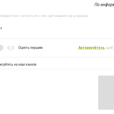
По инфор
бхідний текст і натисніть Ctrl + Enter, щоб повідомити про це редакцію
на
0,0
Оцініть першим
Авторизуйтесь
, щоб
исуйтесь на наші канали