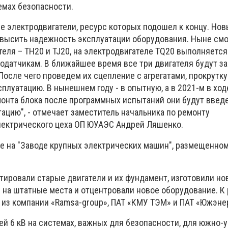
темах безопасности.
е электродвигатели, ресурс которых подошел к концу. Нов
высить надежность эксплуатации оборудования. Ныне см
еля – TH20 и TJ20, на электродвигателе TQ20 выполняется
модатчикам. В ближайшее время все три двигателя будут з
После чего проведем их сцепление с агрегатами, прокрутку
сплуатацию. В нынешнем году - в опытную, а в 2021-м в ход
онта блока после программных испытаний они будут введ
цию", - отмечает заместитель начальника по ремонту
лектрического цеха ОП ЮУАЭС Андрей Ляшенко.
е на "Заводе крупных электрических машин", размещенном
тировали старые двигатели и их фундамент, изготовили н
 на штатные места и отцентровали новое оборудование. К
из компании «Ramsa-group», ПАТ «КМУ ТЭМ» и ПАТ «Южэне
ей 6 кВ на системах, важных для безопасности, для южно-