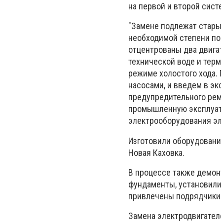
на первой и второй сис
"Замене подлежат стары
необходимой степени по
отцентрованы два двигат
технической воде и тер
режиме холостого хода. 
насосами, и введем в эк
предупредительного рем
промышленную эксплуата
электрооборудования э
Изготовили оборудовани
Новая Каховка.
В процессе также демон
фундаменты, установили
привлечены подрядчики 
Замена электродвигател