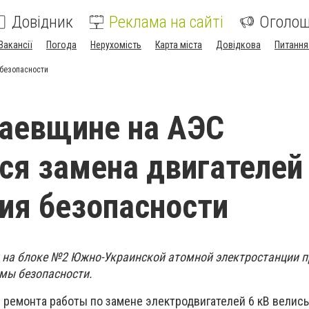
Довідник
Реклама на сайті
Оголо
Вакансії
Погода
Нерухомість
Карта міста
Довідкова
Питання
безопасности
аевщине на АЭС
ся замена двигателей
ия безопасности
 на блоке №2 Южно-Украинской атомной электростанции 
емы безопасности.
 ремонта работы по замене электродвигателей 6 кВ велис