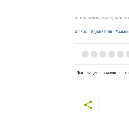
Якщо ви помітили помилку, виділіть нео
#юаэс
#двигатели
#заме
Діліться цією новиною та підп