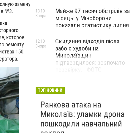
полную замену
Майже 97 тисяч обстрілів за
ке №3.
13:10
Вчора
місяць: у Міноборони
еха
показали статистику липня
кторного
е, которое
Скидання відходів після
12:10
 по ремонту
Вчора
забою худоби на
ствах 150,
Миколаївщині
ератора.
підтвердилося: розпочато
перевірку, - ФОТО
ТОП НОВИНИ
Ранкова атака на
Миколаїв: уламки дрона
пошкодили навчальний