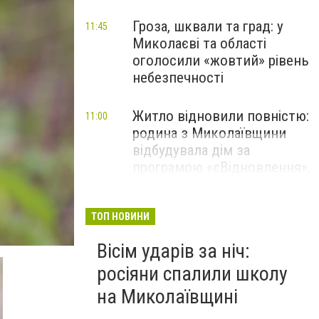
Гроза, шквали та град: у
11:45
Миколаєві та області
оголосили «жовтий» рівень
небезпечності
Житло відновили повністю:
11:00
родина з Миколаївщини
відбудувала дім за
програмою «єВідновлення»,
- ФОТО
ТОП НОВИНИ
Вісім ударів за ніч:
росіяни спалили школу
на Миколаївщині