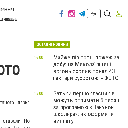
шення
Рус
-відповідь
ОСТАННІ НОВИНИ
Майже пів сотні пожеж за
16:00
добу: на Миколаївщині
ФОТО
вогонь охопив понад 43
гектари сухостою, - ФОТО
Батьки першокласників
15:00
можуть отримати 5 тисяч
фтного парка
за програмою «Пакунок
школяра»: як оформити
виплату
 отцвели. Но
тый. Так, что