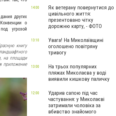
Як ветерану повернутися до
14:00
цивільного життя:
здания других
презентовано чітку
Конвенции о
дорожню карту, - ФОТО
под угрозой
Увага! На Миколаївщині
13:10
расную книгу
оголошено повітряну
 ландшафтного
тривогу
я, на площади
 в приложение
На трьох популярних
13:00
пляжах Миколаєва у воді
виявили кишкову паличку
Ударив сапою під час
12:00
частування: у Миколаєві
затримали чоловіка за
вбивство знайомого