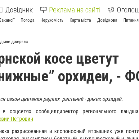
Довідник
Реклама на сайті
Оголо
Вакансії
Погода
Нерухомість
Карта міста
Довідкова
Питання
дійне джерело
рнской косе цветут
нижные” орхидеи, - 
я сезон цветения редких растений - диких орхидей.
е в соцсетях
сообщил
директор регионального ландша
овий Петрович
жка разрисованная и клопоносный ятрышник уже почти
етковая, анакамптисы болотный, рыхлоцветковый и душис