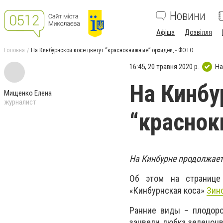
Новини
Афіша
Дозвілля
Головна
На Кинбурнской косе цветут “краснокнижные” орхидеи, - ФОТО
16:45, 20 травня 2020 р.
На
На Кинбу
Мищенко Елена
журналист
“краснок
На Кинбурне продолжаетс
Об этом на страниц
«Кинбурнская коса»
Зин
Ранние виды – плодоро
зацвели любка зеленоцв