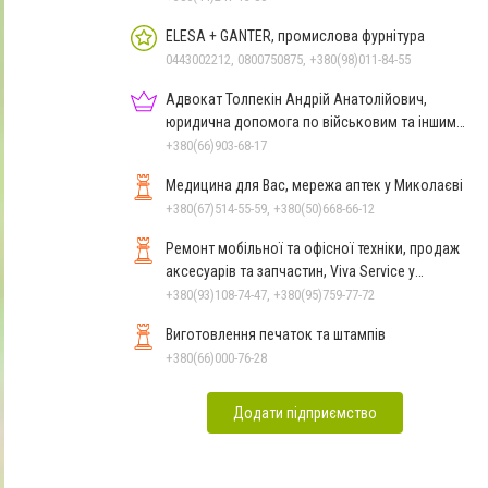
ELESA + GANTER, промислова фурнітура
0443002212, 0800750875, +380(98)011-84-55
Адвокат Толпекін Андрій Анатолійович,
юридична допомога по військовим та іншим
справам
+380(66)903-68-17
Медицина для Вас, мережа аптек у Миколаєві
+380(67)514-55-59, +380(50)668-66-12
Ремонт мобільної та офісної техніки, продаж
аксесуарів та запчастин, Viva Service у
Миколаєві
+380(93)108-74-47, +380(95)759-77-72
Виготовлення печаток та штампів
+380(66)000-76-28
Додати підприємство