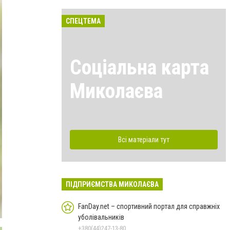
СПЕЦТЕМА
Соціальна карта
Миколаєва
Всі матеріали тут
ПІДПРИЄМСТВА МИКОЛАЄВА
FanDay.net – спортивний портал для справжніх
уболівальників
+380(44)247-13-80