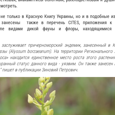
смотреть.
не только в Красную Книгу Украины, но и в подобные и
и занесены также в перечень CITES, приложения к 
вле видами дикой фауны и флоры, находящимися 
 заслуживает причерноморский эндемик, занесенный в К
рзы (Alyssum borzaeanum). На территории Регионального
оса» находится единственное место роста этого растени
хранный статус данного вида - уязвим. Он также занесен
 “ пишет в публикации Зиновий Петрович.