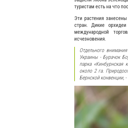
туристам есть на что по
Эти растения занесены 
стран. Дикие орхиде
международной торго
исчезновения.
Отдельного внимания
Украины - Бурачок Бо
парка «Кинбурнская к
около 2 га. Природоо
Бернской конвенции, -