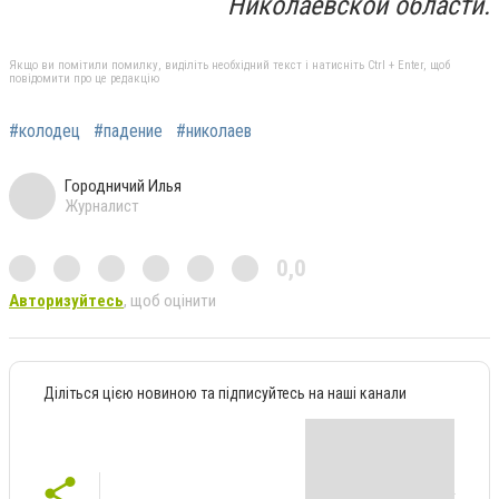
Николаевской области.
Якщо ви помітили помилку, виділіть необхідний текст і натисніть Ctrl + Enter, щоб
повідомити про це редакцію
#колодец
#падение
#николаев
Городничий Илья
Журналист
0,0
Авторизуйтесь
, щоб оцінити
Діліться цією новиною та підписуйтесь на наші канали