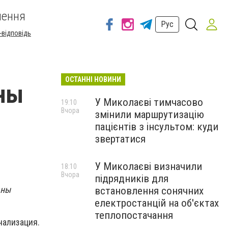
шення
Рус
-відповідь
ОСТАННІ НОВИНИ
аны
У Миколаєві тимчасово
19:10
Вчора
змінили маршрутизацію
пацієнтів з інсультом: куди
звертатися
У Миколаєві визначили
18:10
Вчора
підрядників для
аны
встановлення сонячних
електростанцій на об'єктах
теплопостачання
нализация.