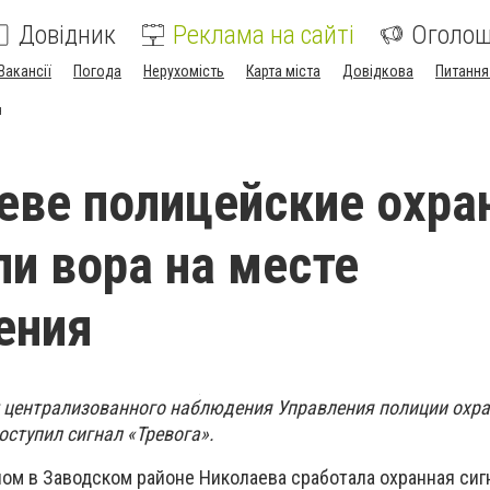
Довідник
Реклама на сайті
Оголо
Вакансії
Погода
Нерухомість
Карта міста
Довідкова
Питання
я
еве полицейские охр
и вора на месте
ения
 централизованного наблюдения Управления полиции охр
ступил сигнал «Тревога».
ном в Заводском районе Николаева сработала охранная сиг