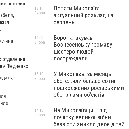
оисшествия.
Потяги Миколаїв:
17:10
Вчора
актуальний розклад на
кабеля,
серпень
азал
.
Ворог атакував
16:05
ужчина
Вчора
Вознесенську громаду:
шестеро людей
постраждали
о отделения
тем Федченко.
У Миколаєві за місяць
15:10
дать, -
Вчора
обстежили більше сотні
пошкоджених російськими
обстрілами об'єктів
ния
ение
На Миколаївщині від
14:10
Вчора
початку великої війни
безвісти зникли двоє дітей: