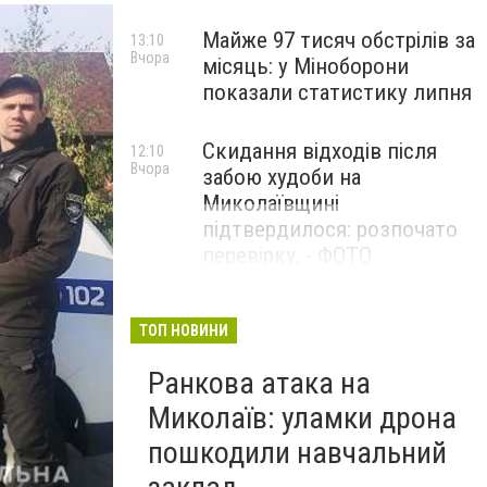
Майже 97 тисяч обстрілів за
13:10
Вчора
місяць: у Міноборони
показали статистику липня
Скидання відходів після
12:10
Вчора
забою худоби на
Миколаївщині
підтвердилося: розпочато
перевірку, - ФОТО
ТОП НОВИНИ
Ранкова атака на
Миколаїв: уламки дрона
пошкодили навчальний