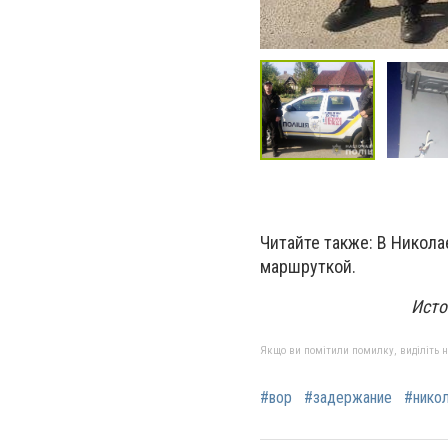
Читайте также: В Никол
маршруткой.
Исто
Якщо ви помітили помилку, виділіть нео
#вор
#задержание
#нико