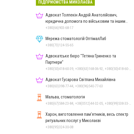
ПІДПРИЄМСТВА МИКОЛАЄВА
Адвокат Толпекін Андрій Анатолійович,
юридична допомога по військовим та іншим
справам
+380(66)903-68-17
Мережа стоматологій ОптімалЛаб
+380(73)124-55-65
Адвокатське бюро "Тетяна Гриненко та
Партнери"
+380(50)418-60-39, +380(63)168-06-92, +380(50)418-60-39
Адвокат Гусарова Світлана Михайлівна
+380(63)398-77-44, +380(96)540-77-63
Мальва, стоматологія
+380(67)584-23-84, +38(0512)44-32-05, +380(99)538-33-25, +380(63)977-35-54
Харон, виготовлення пам'ятників, весь спектр
ритуальних послуг у Миколаєві
+380(95)324-30-08