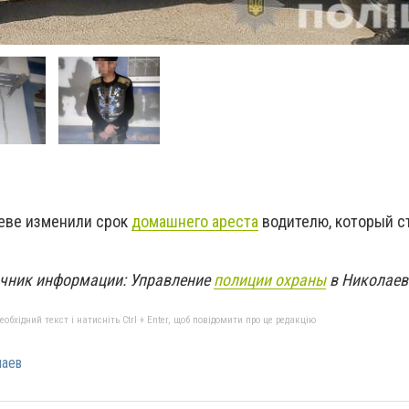
аеве изменили срок
домашнего ареста
водителю, который с
чник информации: Управление
полиции охраны
в Николаев
бхідний текст і натисніть Ctrl + Enter, щоб повідомити про це редакцію
лаев