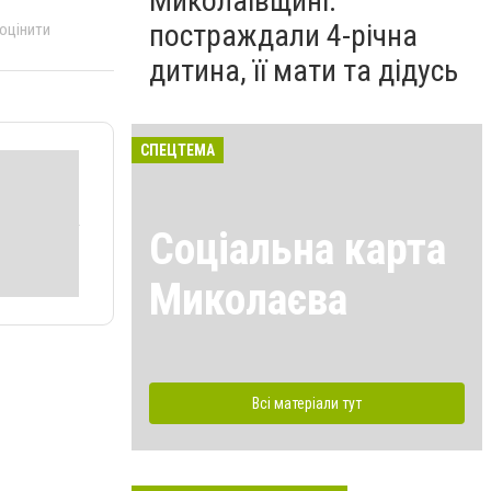
Миколаївщині:
постраждали 4-річна
 оцінити
дитина, її мати та дідусь
СПЕЦТЕМА
Соціальна карта
Миколаєва
Всі матеріали тут