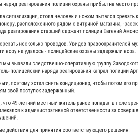
ы наряд реагирования полиции охраны прибыл на место пр
тала сигнализация, стоял человек и ножом пытался срезать 
онеру, расположенного рядом с витриной магазина, -расск
да реагирования старший сержант полиции Евгений Амонс
срезать несколько проводов. Увидев правоохранителей м
ти вору не удалось - полицейские охраны задержали вора.
я мы вызвали следственно-оперативную группу Заводског
итель-полицейский наряда реагирования капрал полиции Ар
ньги, поэтому хотел снять кондиционер, чтобы потом его про
ям свой поступок задержанный.
, что 49-летний местный житель ранее попадал в поле зре
влекался к административной ответственности за соверш
ушений.
ые действия для принятия соответствующего решения.