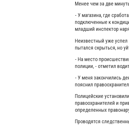
Менее чем за две минут
- У магазина, где срабо
подключенные к кондици
младший инспектор наря
Неизвестный уже успел 
пытался скрыться, но уй
- На место происшестви
полиции, - отметил вод
- У меня закончились де
пояснил правоохранител
Полицейские установили
правоохранителей и при
определенных правонар
Проводятся следственн