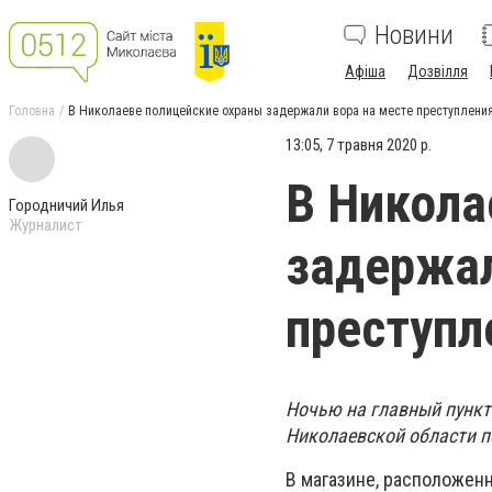
Новини
Афіша
Дозвілля
Головна
В Николаеве полицейские охраны задержали вора на месте преступлени
13:05, 7 травня 2020 р.
В Никола
Городничий Илья
Журналист
задержал
преступл
Ночью на главный пункт
Николаевской области по
В магазине, расположен