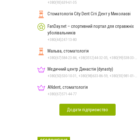
+380(93)639-61-35
Стоматологія City Dent Сіті Дент у Миколаєві
FanDay.net – спортивний портал для справжніх
уболівальників
+380(44)247-13-80
Мальва, стоматологія
+380(67)584-23-84, +38(0512)44-32-05, +380(99)538-33-25, +380(63)977-35-54
Медичний центр Династія (dynasty)
+380(50)530-10-31, +380(98)633-86-59, +380(93)981-01-61
ANdent, стоматологія
+380(67)571-44-77
Додати підприємство