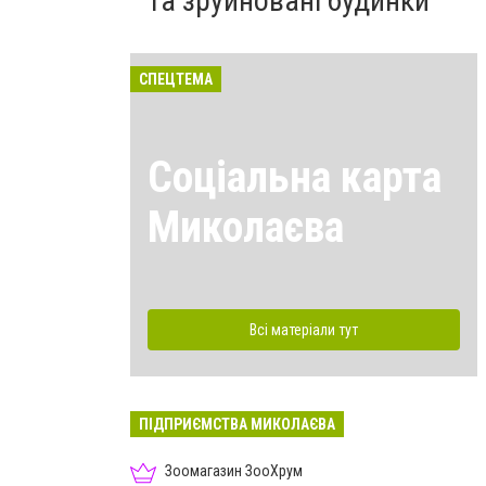
та зруйновані будинки
СПЕЦТЕМА
Соціальна карта
Миколаєва
Всі матеріали тут
ПІДПРИЄМСТВА МИКОЛАЄВА
Зоомагазин ЗооХрум