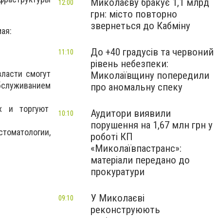
Миколаєву бракує 1,1 млрд
12:00
грн: місто повторно
звернеться до Кабміну
ая:
До +40 градусів та червоний
11:10
рівень небезпеки:
ласти смогут
Миколаївщину попередили
бслуживанием
про аномальну спеку
ях и торгуют
Аудитори виявили
10:10
порушення на 1,67 млн грн у
с
томатологии,
роботі КП
«Миколаївпастранс»:
матеріали передано до
прокуратури
У Миколаєві
09:10
реконструюють