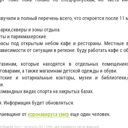
вучили и полный перечень всего, что откроется после 11 м
арки,скверы и зоны отдыха.
ты и парикмахерские.
расы под открытым небом кафе и рестораны. Местные в
зависимости от ситуации в регионе. буду работать к
афе с о
газинам, которые находятся в отдельных помещени
оварами, а также магазинам
детской одежды и обуви.
атские и нотариальные конторы, м
узеи и библиотеки,
и.
командных видах спорта на закрытых базах.
. Информация будет обновляться.
олаевщине от
коронавируса умер
еще один человек.
бхідний текст і натисніть Ctrl + Enter, щоб повідомити про це редакцію