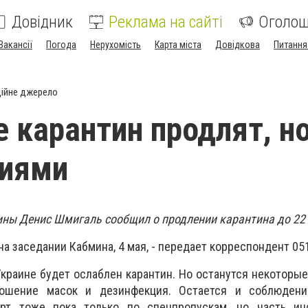
Довідник
Реклама на сайті
Оголо
Вакансії
Погода
Нерухомість
Карта міста
Довідкова
Питання
ійне джерело
е карантин продлят, но
ниями
ины Денис Шмигаль сообщил о продлении карантина до 22
на заседании Кабмина, 4 мая, - передает корреспондент 05
Украине будет ослаблен карантин. Но останутся некоторые
ошение масок и дезинфекция. Остается и соблюдени
рт тоже пока только по спецпропускам, но часть ин