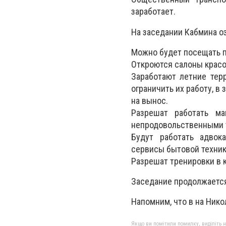
заработает.
На заседании Кабмина оз
Можно будет посещать п
Откроются с
алоны красо
Заработают л
етние тер
ограничить их работу, в 
на вынос.
Разрешат работать м
а
непродовольственными т
Будут работать а
двок
с
ервисы бытовой техник
Разрешат тренировки в 
Заседание продолжается
Напомним, что в на Ник
Якщо ви помітили помилку, виділіть нео