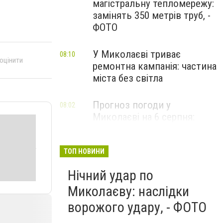
магістральну тепломережу:
замінять 350 метрів труб, -
ФОТО
У Миколаєві триває
08:10
 оцінити
ремонтна кампанія: частина
міста без світла
Прогноз погоди у
08:02
Миколаєві на 6 серпня:
спекотний день з ясним
небом
ТОП НОВИНИ
Нічний удар по
Миколаєву: наслідки
ворожого удару, - ФОТО