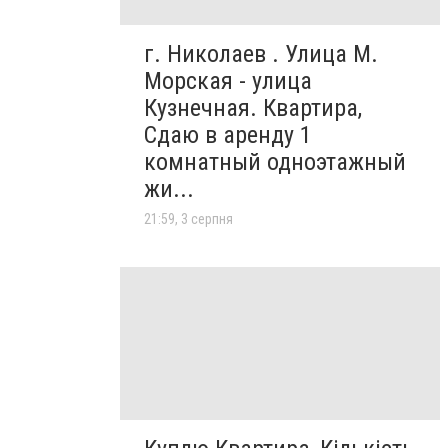
г. Николаев . Улица М.
Морская - улица
Кузнечная. Квартира,
Сдаю в аренду 1
комнатный одноэтажный
жи...
21:59, 3 серпня