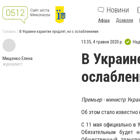
Новини
Афіша
Дозвілля
Головна
В Украине карантин продлят, но с ослаблениями
13:35, 4 травня 2020 р.
Над
В Украин
Мищенко Елена
журналист
ослабле
Премьер - министр Укра
Об этом стало известно 
С 11 мая официально в 
Обязательным будет н
Общественный транспо