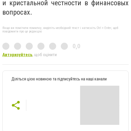
и кристальной честности в финансовых
вопросах.
Якщо ви помітили помилку, виділіть необхідний текст і натисніть Ctrl + Enter, щоб
повідомити про це редакцію
0,0
Авторизуйтесь
, щоб оцінити
Діліться цією новиною та підписуйтесь на наші канали