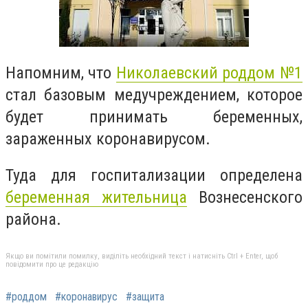
Напомним, что
Николаевский роддом №1
стал базовым медучреждением, которое
будет принимать беременных,
зараженных коронавирусом.
Туда для госпитализации определена
беременная жительница
Вознесенского
района.
Якщо ви помітили помилку, виділіть необхідний текст і натисніть Ctrl + Enter, щоб
повідомити про це редакцію
#роддом
#коронавирус
#защита