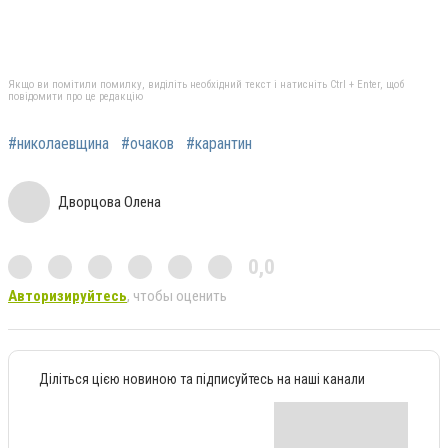
Якщо ви помітили помилку, виділіть необхідний текст і натисніть Ctrl + Enter, щоб
повідомити про це редакцію
#николаевщина
#очаков
#карантин
Дворцова Олена
0,0
Авторизируйтесь
, чтобы оценить
Діліться цією новиною та підписуйтесь на наші канали