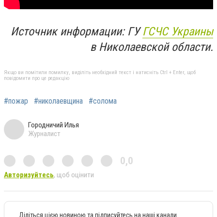
Источник информации: ГУ
ГСЧС Украины
в Николаевской области.
Якщо ви помітили помилку, виділіть необхідний текст і натисніть Ctrl + Enter, щоб
повідомити про це редакцію
#пожар
#николаевщина
#солома
Городничий Илья
Журналист
0,0
Авторизуйтесь
, щоб оцінити
Діліться цією новиною та підписуйтесь на наші канали