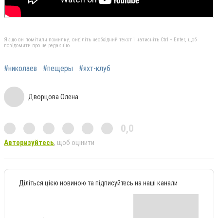
Якщо ви помітили помилку, виділіть необхідний текст і натисніть Ctrl + Enter, щоб
повідомити про це редакцію
#николаев
#пещеры
#яхт-клуб
Дворцова Олена
0,0
Авторизуйтесь
, щоб оцінити
Діліться цією новиною та підписуйтесь на наші канали