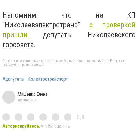
Напомним, что на КП
“Николаевэлектротранс”
с проверкой
пришли
депутаты Николаевского
горсовета.
Якщо ви помітили помилку, виділіть необхідний текст і натисніть Ctrl + Enter, щоб
повідомити про це редакцію
#депутаты
#электротранспорт
Мищенко Елена
журналист
0,0
Авторизируйтесь
, чтобы оценить