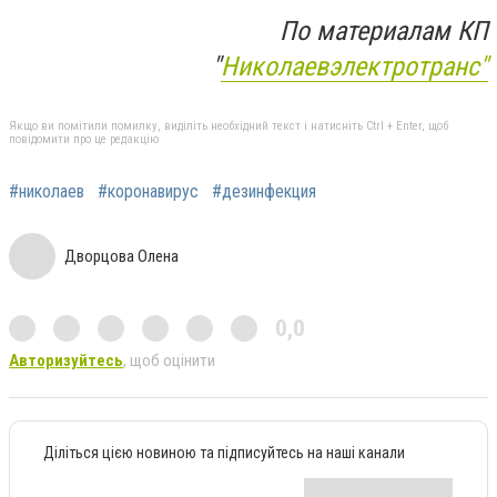
По материалам КП
"
Николаевэлектротранс"
Якщо ви помітили помилку, виділіть необхідний текст і натисніть Ctrl + Enter, щоб
повідомити про це редакцію
#николаев
#коронавирус
#дезинфекция
Дворцова Олена
0,0
Авторизуйтесь
, щоб оцінити
Діліться цією новиною та підписуйтесь на наші канали