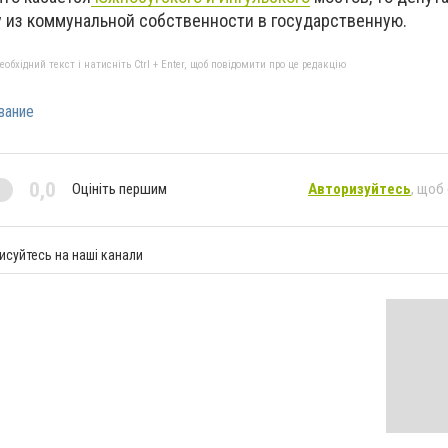
у из коммунальной собственности в государственную.
бхідний текст і натисніть Ctrl + Enter, щоб повідомити про це редакцію
вание
0,0
Оцініть першим
Авторизуйтесь
, щоб
исуйтесь на наші канали