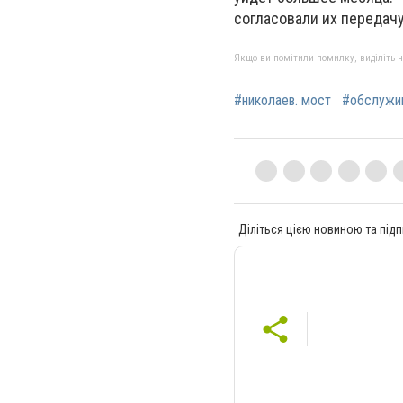
согласовали их передач
Якщо ви помітили помилку, виділіть нео
#николаев. мост
#обслужи
Діліться цією новиною та підп