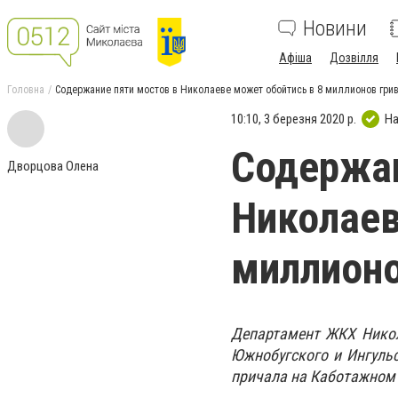
Новини
Афіша
Дозвілля
Головна
Содержание пяти мостов в Николаеве может обойтись в 8 миллионов гри
10:10, 3 березня 2020 р.
На
Содержан
Дворцова Олена
Николаев
миллионо
Департамент ЖКХ Никол
Южнобугского и Ингульс
причала на Каботажном