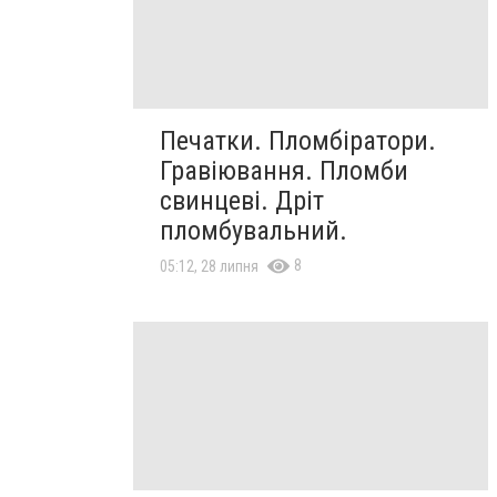
Печатки. Пломбіратори.
Гравіювання. Пломби
свинцеві. Дріт
пломбувальний.
8
05:12, 28 липня