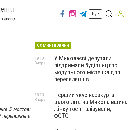
шення
Рус
-відповідь
ОСТАННІ НОВИНИ
У Миколаєві депутати
19:10
Вчора
підтримали будівництво
модульного містечка для
переселенців
Перший укус каракурта
18:10
Вчора
цього літа на Миколаївщині:
жінку госпіталізували, -
ние 5 мостов:
ФОТО
й переправы и