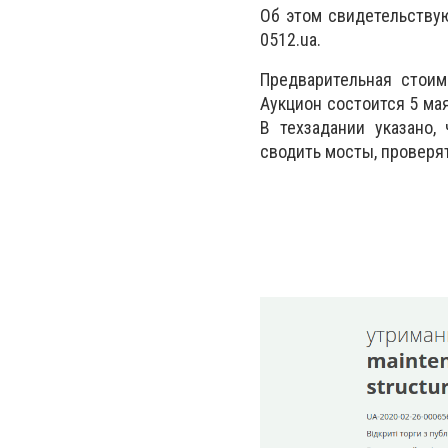
Об этом свидетельству
0512.ua.
Предварительная стоим
Аукцион состоится 5 мая
В техзадании указано,
сводить мосты, проверя