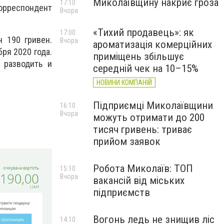
Миколаївщину накриє гроза
17:10
корреспондент
Вчора
«Тихий продавець»: як
17:00
 190 гривен.
Вчора
ароматизація комерційних
ря 2020 года.
приміщень збільшує
 разводить и
середній чек на 10–15%
НОВИНИ КОМПАНІЙ
Підприємці Миколаївщини
16:10
Вчора
можуть отримати до 200
тисяч гривень: триває
прийом заявок
Робота Миколаїв: ТОП
15:10
Вчора
вакансій від міських
підприємств
Вогонь ледь не знищив ліс
14:10