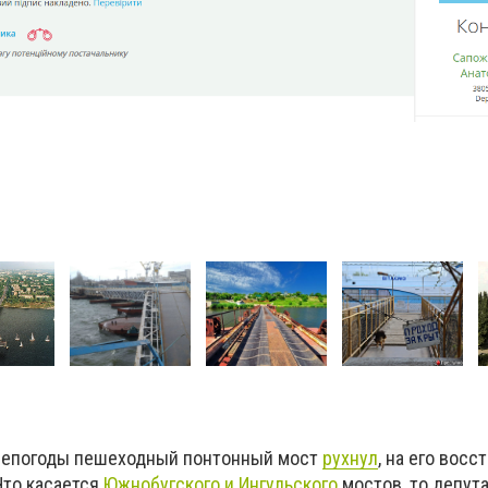
 непогоды пешеходный понтонный мост
рухнул
, на его вос
Что касается
Южнобугского и Ингульского
мостов, то депут