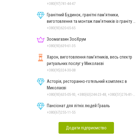
зняття ломки
+380(97)741-44-47
Гранітний Будинок, гранітні пам'ятники,
виготовлення та монтаж пам'ятників із граніту в
Миколаєві
+380(93)620-65-65
Зоомагазин ЗооХрум
+380(93)639-61-35
Харон, виготовлення пам'ятників, весь спектр
ритуальних послуг у Миколаєві
+380(95)324-30-08
Асторія, ресторанно-готельний комплекс в
Миколаєві
+380(93)635-05-93, +380(63)244-23-48, +380(51)276-81-65, +380(93)361-03-37, +380(95)172-60-42, +380(51)277-66-77, +380(68)916-39-76
Пансіонат для літніх людей Грааль
+380(67)255-11-55
Додати підприємство