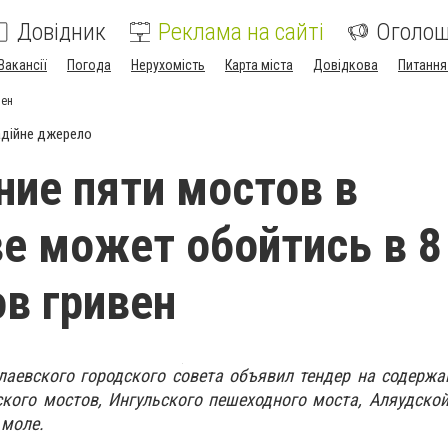
Довідник
Реклама на сайті
Оголо
Вакансії
Погода
Нерухомість
Карта міста
Довідкова
Питання
вен
дійне джерело
ие пяти мостов в
е может обойтись в 8
в гривен
аевского городского совета объявил тендер на содержа
кого мостов, Ингульского пешеходного моста, Аляудско
 моле.