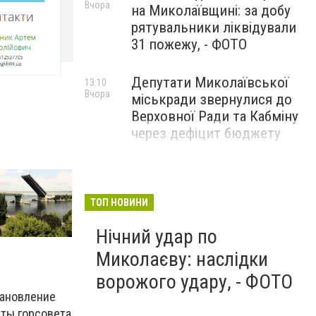
Вчора
на Миколаївщині: за добу
рятувальники ліквідували
31 пожежу, - ФОТО
Депутати Миколаївської
13:10
Вчора
міськради звернулися до
Верховної Ради та Кабміну
через дефіцит бюджету
ТОП НОВИНИ
Нічний удар по
Миколаєву: наслідки
ворожого удару, - ФОТО
становление
аты горсовета