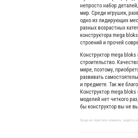
непросто набор деталей,
мир. Среди игрушек, ра
одно из лидирующих мес
разных возрастных кате
конструктора mega bloks
строений и прочей совр
Конструктор mega bloks 
строительство. Качеств
мире, поэтому, приобрет
развивать самостоятель
и предмете. Так же благ
Конструктор mega bloks 
моделей нет четкого раз
бы конструктор вы не в
Якщо ви помітили помилку, виділіть нео