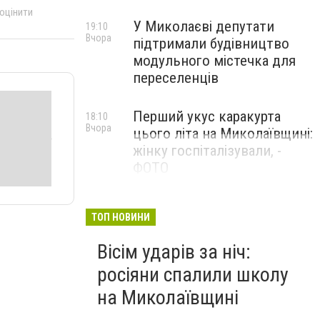
 оцінити
У Миколаєві депутати
19:10
Вчора
підтримали будівництво
модульного містечка для
переселенців
Перший укус каракурта
18:10
Вчора
цього літа на Миколаївщині:
жінку госпіталізували, -
ФОТО
ТОП НОВИНИ
Вісім ударів за ніч:
росіяни спалили школу
на Миколаївщині