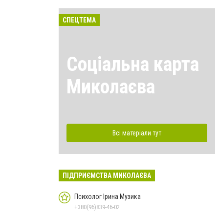
СПЕЦТЕМА
Соціальна карта
Миколаєва
Всі матеріали тут
ПІДПРИЄМСТВА МИКОЛАЄВА
Психолог Ірина Музика
+380(96)839-46-02