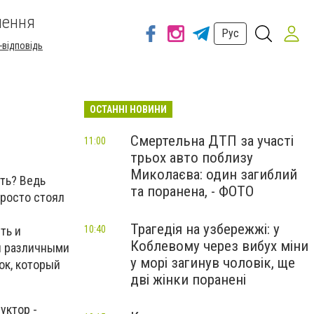
шення
Рус
-відповідь
ОСТАННІ НОВИНИ
Смертельна ДТП за участі
11:00
трьох авто поблизу
Миколаєва: один загиблий
ить? Ведь
та поранена, - ФОТО
просто стоял
Трагедія на узбережжі: у
ть и
10:40
Коблевому через вибух міни
ен различными
у морі загинув чоловік, ще
ок, который
дві жінки поранені
уктор -