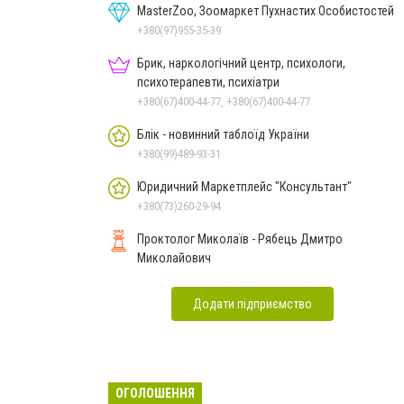
MasterZoo, Зоомаркет Пухнастих Особистостей
+380(97)955-35-39
Брик, наркологічний центр, психологи,
психотерапевти, психіатри
+380(67)400-44-77, +380(67)400-44-77
Блік - новинний таблоїд України
+380(99)489-93-31
Юридичний Маркетплейс "Консультант"
+380(73)260-29-94
Проктолог Миколаїв - Рябець Дмитро
Миколайович
Додати підприємство
ОГОЛОШЕННЯ