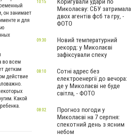
Коригували удари по
10:15
овременный
Миколаєву: СБУ затримала
, он занимает
двох агентів фсб та гру, -
именте и для
ФОТО
ью
ичных
Новий температурний
09:30
рекорд: у Миколаєві
зафіксували спеку
и
а во всем
ет деткам
Сотні адрес без
08:10
ом действие
електроенергії до вечора:
аловажно.
де у Миколаєві не буде
 некоторых
світла, - ФОТО
ругим. Какой
ребенка.
Прогноз погоди у
08:02
Миколаєві на 7 серпня:
спекотний день з ясним
небом