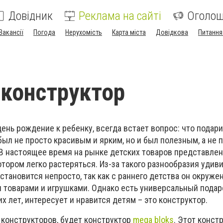
Довідник
Реклама на сайті
Оголо
Вакансії
Погода
Нерухомість
Карта міста
Довідкова
Питання
конструктор
день рождение к ребенку, всегда встает вопрос: что подар
был не просто красивым и ярким, но и был полезным, а не 
 В настоящее время на рынке детских товаров представлен
тором легко растеряться. Из-за такого разнообразия удиви
становится непросто, так как с раннего детства он окруж
товарами и игрушками. Однако есть универсальный подар
х лет, интересует и нравится детям – это конструктор.
конструкторов, будет конструктор
mega bloks
. Этот констр