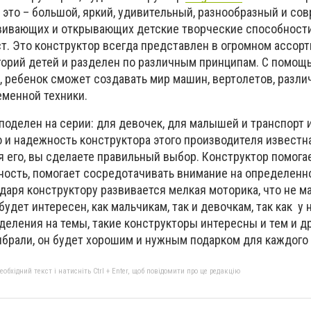
 это – большой, яркий, удивительный, разнообразный и с
звивающих и открывающих детские творческие способности
т. Это конструктор всегда представлен в огромном ассорт
горий детей и разделен по различным принципам. С помощ
, ребенок сможет создавать мир машин, вертолетов, разл
еменной техники.
поделен на серии: для девочек, для малышей и транспорт 
о и надежность конструктора этого производителя известн
я его, вы сделаете правильный выбор. Конструктор помога
ность, помогает сосредотачивать внимание на определенн
одаря конструктору развивается мелкая моторика, что не м
будет интересен, как мальчикам, так и девочкам, так как у
деления на темы, такие конструкторы интересны и тем и д
ыбрали, он будет хорошим и нужным подарком для каждого 
бхідний текст і натисніть Ctrl + Enter, щоб повідомити про це редакцію