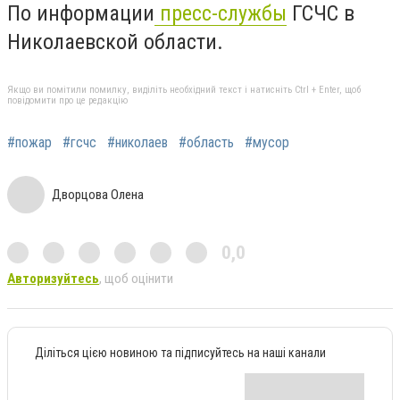
По информации
пресс-службы
ГСЧС в
Николаевской области.
Якщо ви помітили помилку, виділіть необхідний текст і натисніть Ctrl + Enter, щоб
повідомити про це редакцію
#пожар
#гсчс
#николаев
#область
#мусор
Дворцова Олена
0,0
Авторизуйтесь
, щоб оцінити
Діліться цією новиною та підписуйтесь на наші канали