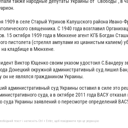
упали также народные депутаты Украины от "Свободы", в ч
Фарион.
ря 1909 в селе Старый Угринов Калушского района Ивано-
атолического священника. С 1940 года возглавил Организа
в. 15 октября 1959 года в Мюнхене агент КГБ Богдан Сташ
ого пистолета (стрелял ампулами из цианистым калием) у
н на кладбище в Мюнхене.
езидент Виктор Ющенко своим указом удостоил С.Бандеру з
 года Донецкий окружной административный суд лишил Бан
у он не являлся гражданином Украины.
сший административный суд Украины оставил в силе это р
инистративного суда, а в октябре 2011 года ВАСУ отказал 
о суда Украины заявлений о пересмотре определений ВАСУ
бхідний текст і натисніть Ctrl + Enter, щоб повідомити про це редакцію