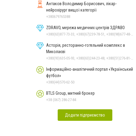
Антаков Володимир Борисович, лікар-
нейрохірург вищої категорії
+380679765388
ZDRAVO, мережа медичних центрів ЗДРАВО
+380(63)877-73-33, +380(67)239-78-51, +380(98)677-48-87
Асторія, ресторанно-готельний комплекс в
Миколаєві
+380(93)635-05-93, +380(63)244-23-48, +380(51)276-81-65, +380(93)361-03-37, +380(95)172-60-42, +380(51)277-66-77, +380(68)916-39-76
Інформаційно-аналітичний портал «Український
футбол»
+380(44)570-62-50
BTLS Group, митний брокер
+38 (067) 286-27-84
Додати підприємство