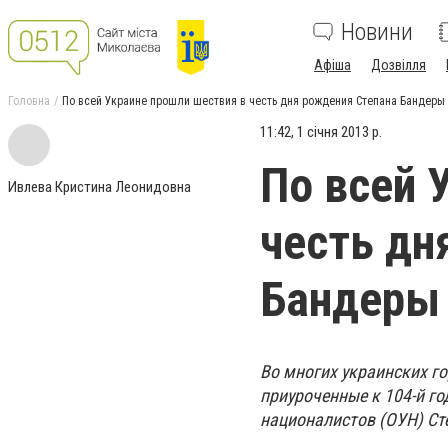
Новини
Афіша
Дозвілля
Головна
По всей Украине прошли шествия в честь дня рождения Степана Бандеры
11:42, 1 січня 2013 р.
По всей 
Ивлева Кристина Леонидовна
честь дн
Бандеры
Во многих украинских г
приуроченные к 104-й г
националистов (ОУН) Ст