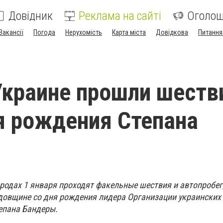
Довідник
Реклама на сайті
Оголо
Вакансії
Погода
Нерухомість
Карта міста
Довідкова
Питання
Украине прошли шеств
я рождения Степана
ородах 1 января проходят факельные шествия и автопробег
одовщине со дня рождения лидера Организации украинских
епана Бандеры.