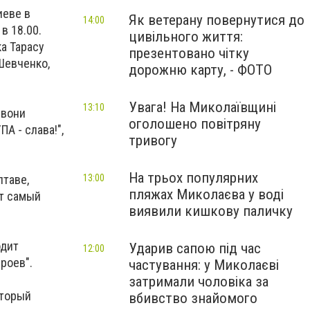
иеве в
Як ветерану повернутися до
14:00
в 18.00.
цивільного життя:
а Тарасу
презентовано чітку
Шевченко,
дорожню карту, - ФОТО
Увага! На Миколаївщині
13:10
 вони
оголошено повітряну
ПА - слава!",
тривогу
На трьох популярних
лтаве,
13:00
пляжах Миколаєва у воді
ут самый
виявили кишкову паличку
одит
Ударив сапою під час
12:00
роев".
частування: у Миколаєві
затримали чоловіка за
оторый
вбивство знайомого