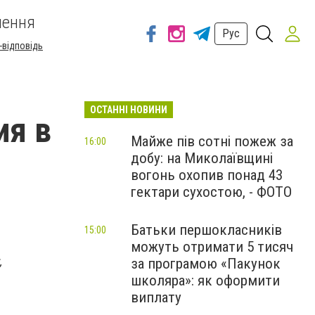
шення
Рус
-відповідь
ОСТАННІ НОВИНИ
ия в
Майже пів сотні пожеж за
16:00
добу: на Миколаївщині
вогонь охопив понад 43
гектари сухостою, - ФОТО
Батьки першокласників
15:00
можуть отримати 5 тисяч
,
за програмою «Пакунок
школяра»: як оформити
виплату