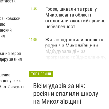
астности,
Гроза, шквали та град: у
11:45
Миколаєві та області
Франковской
оголосили «жовтий» рівень
цию
небезпечності
инский
бил
Житло відновили повністю:
11:00
родина з Миколаївщини
відбудувала дім за
вания Героя
програмою «єВідновлення»,
деру звания
- ФОТО
ТОП НОВИНИ
ешение
в допуске к
Вісім ударів за ніч:
 от 2 августа
росіяни спалили школу
на Миколаївщині