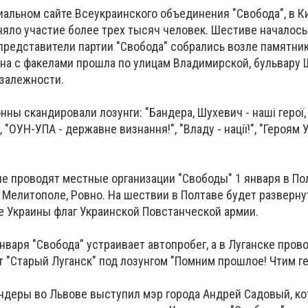
иальном сайте Всеукраинского объединения "Свобода", в К
яло участие более трех тысяч человек. Шестиве началось 
представители партии "Свобода" собрались возле памятник
нна с факелами прошла по улицам Владимирской, бульвару 
залежности.
ны скандировали лозунги: "Бандера, Шухевич - наші герої,
 "ОУН-УПА - державне визнання!", "Владу - нації!", "Героям У
е проводят местные организации "Свободы" 1 января в По
, Мелитополе, Ровно. На шествии в Полтаве будет разверн
 Украины флаг Украинской Повстанческой армии.
нваря "Свобода" устраивает автопробег, а в Луганске пров
 "Старый Луганск" под лозунгом "Помним прошлое! Чтим ге
андеры во Львове выступил мэр города Андрей Садовый, к