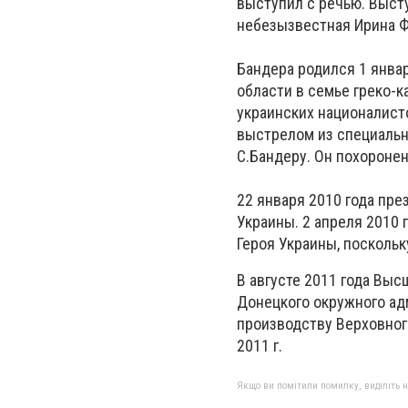
выступил с речью. Выст
небезызвестная Ирина 
Бандера родился 1 янва
области в семье греко-к
украинских националисто
выстрелом из специальн
С.Бандеру. Он похороне
22 января 2010 года пр
Украины. 2 апреля 2010
Героя Украины, поскольк
В августе 2011 года Вы
Донецкого окружного адм
производству Верховног
2011 г.
Якщо ви помітили помилку, виділіть нео