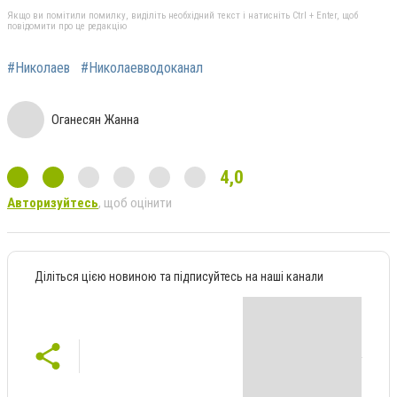
Якщо ви помітили помилку, виділіть необхідний текст і натисніть Ctrl + Enter, щоб
повідомити про це редакцію
#Николаев
#Николаевводоканал
Оганесян Жанна
4,0
Авторизуйтесь
, щоб оцінити
Діліться цією новиною та підписуйтесь на наші канали