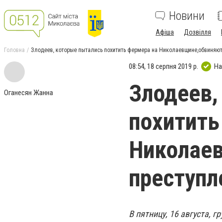
Новини
Афіша
Дозвілля
Головна
Злодеев, которые пытались похитить фермера на Николаевщине,обвиняют
08:54, 18 серпня 2019 р.
На
Злодеев,
Оганесян Жанна
похитить
Николаев
преступл
В пятницу, 16 августа,