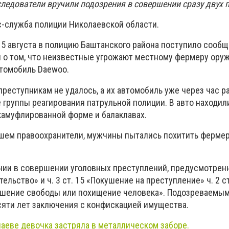
ледователи вручили подозрения в совершении сразу двух 
-служба полиции Николаевской области.
5 августа в полицию Баштанского района поступило сообщ
 о том, что неизвестные угрожают местному фермеру оруж
втомобиль Daewoo.
реступникам не удалось, а их автомобиль уже через час р
 группы реагирования патрульной полиции. В авто находил
амуфлированной форме и балаклавах.
шем правоохранители, мужчины пытались похитить фермер
ии в совершении уголовных преступлений, предусмотренны
ельство» и ч. 3 ст. 15 «Покушение на преступление» ч. 2 ст
шение свободы или похищение человека». Подозреваемым
есяти лет заключения с конфискацией имущества.
лаеве девочка застряла в металлическом заборе.