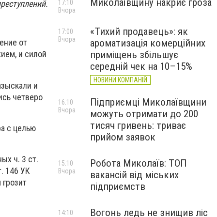
Миколаївщину накриє гроза
преступлений.
17:10
Вчора
«Тихий продавець»: як
17:00
Вчора
ароматизація комерційних
ение от
приміщень збільшує
ием, и силой
середній чек на 10–15%
НОВИНИ КОМПАНІЙ
азыскали и
ись четверо
Підприємці Миколаївщини
16:10
Вчора
можуть отримати до 200
тисяч гривень: триває
а с целью
прийом заявок
х ч. 3 ст.
Робота Миколаїв: ТОП
15:10
. 146 УК
Вчора
вакансій від міських
 грозит
підприємств
Вогонь ледь не знищив ліс
14:10