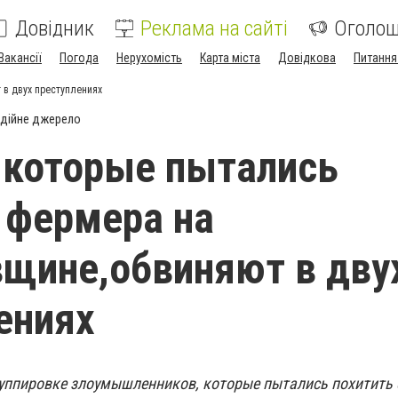
Довідник
Реклама на сайті
Оголо
Вакансії
Погода
Нерухомість
Карта міста
Довідкова
Питання
 в двух преступлениях
дійне джерело
 которые пытались
 фермера на
щине,обвиняют в дву
ениях
 группировке злоумышленников, которые пытались похитить