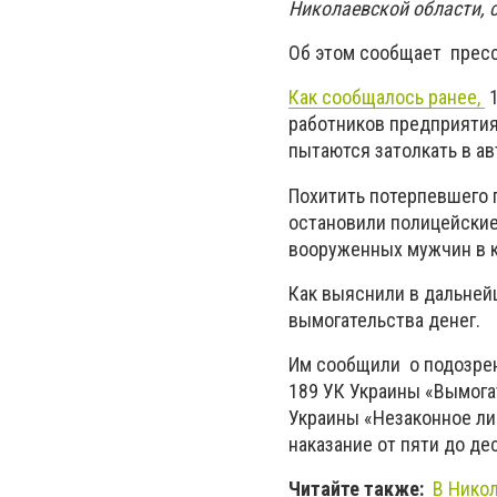
Николаевской области, с
Об этом сообщает пресс
Как сообщалось ранее,
1
работников предприятия
пытаются затолкать в а
Похитить потерпевшего п
остановили полицейские
вооруженных мужчин в к
Как выяснили в дальней
вымогательства денег.
Им сообщили о подозрен
189 УК Украины «Вымогат
Украины «Незаконное ли
наказание от пяти до д
Читайте также:
В Нико