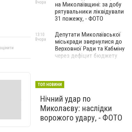
Вчора
на Миколаївщині: за добу
рятувальники ліквідували
31 пожежу, - ФОТО
Депутати Миколаївської
13:10
Вчора
міськради звернулися до
 оцінити
Верховної Ради та Кабміну
через дефіцит бюджету
ТОП НОВИНИ
Нічний удар по
Миколаєву: наслідки
ворожого удару, - ФОТО