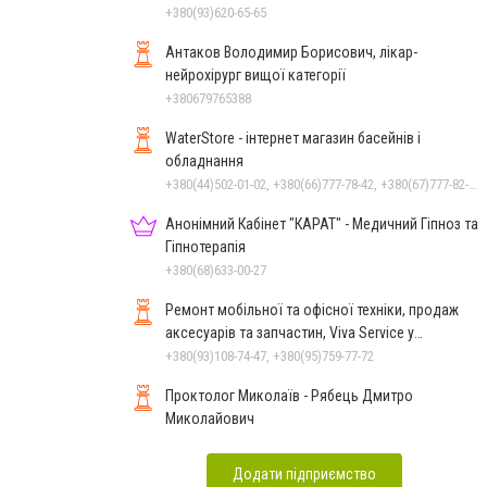
Миколаєві
+380(93)620-65-65
Антаков Володимир Борисович, лікар-
нейрохірург вищої категорії
+380679765388
WaterStore - інтернет магазин басейнів і
обладнання
+380(44)502-01-02, +380(66)777-78-42, +380(67)777-82-19, +380(67)890-80-80, +380(73)890-80-80, +380(44)502-01-03
Анонімний Кабінет "КАРАТ" - Медичний Гіпноз та
Гіпнотерапія
+380(68)633-00-27
Ремонт мобільної та офісної техніки, продаж
аксесуарів та запчастин, Viva Service у
Миколаєві
+380(93)108-74-47, +380(95)759-77-72
Проктолог Миколаїв - Рябець Дмитро
Миколайович
Додати підприємство