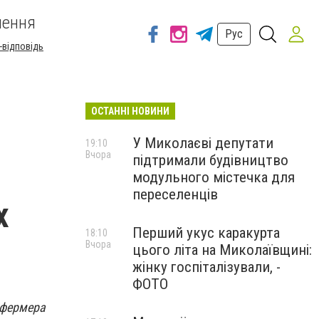
шення
Рус
-відповідь
ОСТАННІ НОВИНИ
У Миколаєві депутати
19:10
Вчора
підтримали будівництво
модульного містечка для
переселенців
х
Перший укус каракурта
18:10
Вчора
цього літа на Миколаївщині:
жінку госпіталізували, -
ФОТО
 фермера