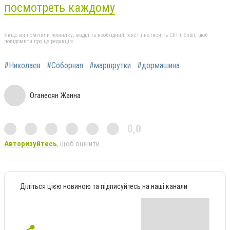
посмотреть каждому
Якщо ви помітили помилку, виділіть необхідний текст і натисніть Ctrl + Enter, щоб
повідомити про це редакцію
#Николаев
#Соборная
#маршрутки
#дормашина
Оганесян Жанна
0,0
Авторизуйтесь
, щоб оцінити
Діліться цією новиною та підписуйтесь на наші канали