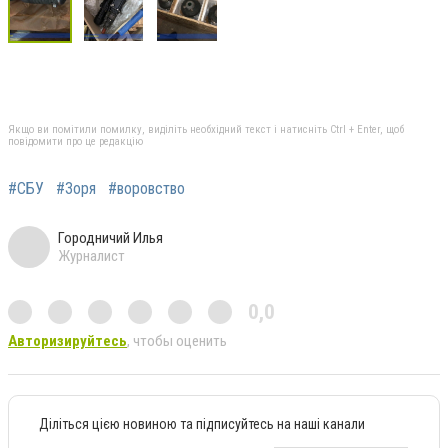
Якщо ви помітили помилку, виділіть необхідний текст і натисніть Ctrl + Enter, щоб
повідомити про це редакцію
#СБУ
#Зоря
#воровство
Городничий Илья
Журналист
0,0
Авторизируйтесь
, чтобы оценить
Діліться цією новиною та підписуйтесь на наші канали