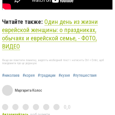
Читайте также:
Один день из жизни
еврейской женщины: о праздниках,
обычаях и еврейской семье, - ФОТО,
ВИДЕО
Якщо ви помітили помилку, виділіть необхідний текст і натисніть Ctrl + Enter, щоб
повідомити про це редакцію
#николаев
#корея
#традиции
#кухня
#путешествия
Маргарита Колос
0,0
Авторизуйтесь
, щоб оцінити