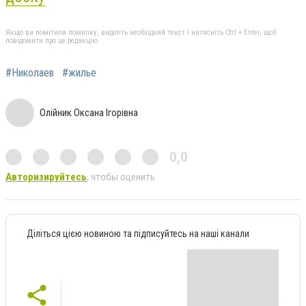
Якщо ви помітили помилку, виділіть необхідний текст і натисніть Ctrl + Enter, щоб
повідомити про це редакцію
#Николаев
#жилье
Олійник Оксана Ігорівна
0,0
Авторизируйтесь
, чтобы оценить
Діліться цією новиною та підписуйтесь на наші канали