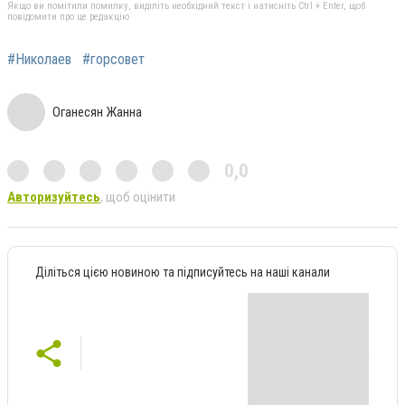
Якщо ви помітили помилку, виділіть необхідний текст і натисніть Ctrl + Enter, щоб
повідомити про це редакцію
#Николаев
#горсовет
Оганесян Жанна
0,0
Авторизуйтесь
, щоб оцінити
Діліться цією новиною та підписуйтесь на наші канали