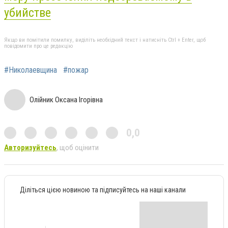
убийстве
Якщо ви помітили помилку, виділіть необхідний текст і натисніть Ctrl + Enter, щоб
повідомити про це редакцію
#Николаевщина
#пожар
Олійник Оксана Ігорівна
0,0
Авторизуйтесь
, щоб оцінити
Діліться цією новиною та підписуйтесь на наші канали