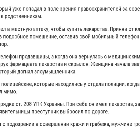
торый уже попадал в поле зрения правоохранителей за сов
 к родственникам.
л в местную аптеку, чтобы купить лекарства. Приняв от кл
в подсобное помещение, оставив свой мобильный телефон 
вор.
телефон продавщицы, а когда она вернулась с медицински
 рук фармацевта лекарства и скрылся. Женщина начала зва
оторый догнал злоумышленника.
 полицейские, которые находились у отдела полиции, когда
л мимо.
ядке ст. 208 УПК Украины. При себе он имел лекарства, з
аявительницы преступник выбросил по дороге.
о подозрении в совершении кражи и грабежа, мужчине гр