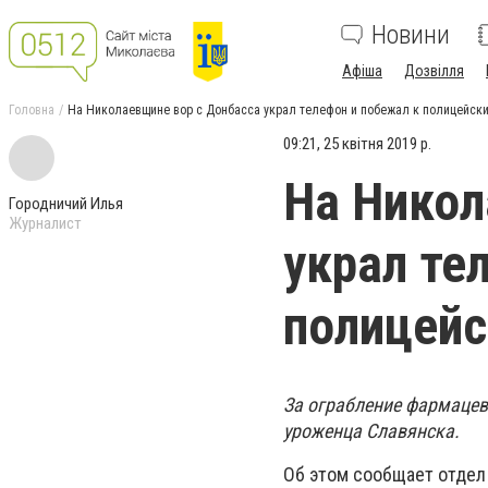
Новини
Афіша
Дозвілля
Головна
На Николаевщине вор с Донбасса украл телефон и побежал к полицейск
09:21, 25 квітня 2019 р.
На Никол
Городничий Илья
Журналист
украл те
полицей
За ограбление фармацев
уроженца Славянска.
Об этом сообщает отдел