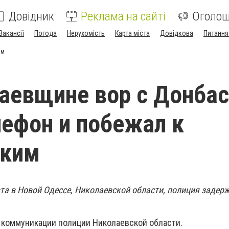
Довідник
Реклама на сайті
Оголо
Вакансії
Погода
Нерухомість
Карта міста
Довідкова
Питання
им
аевщине вор с Донбас
лефон и побежал к
ским
та в Новой Одессе, Николаевской области, полиция задер
 коммуникации полиции Николаевской области.