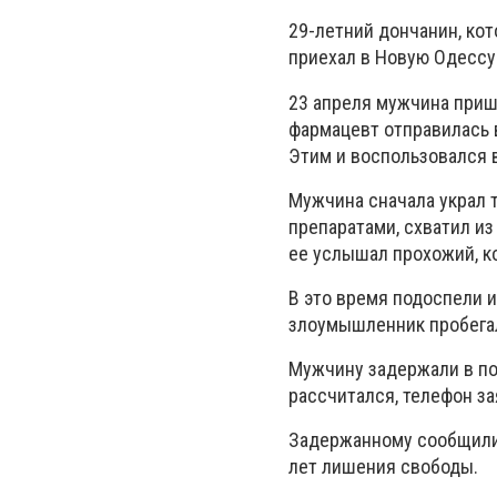
29-летний дончанин, ко
приехал в Новую Одессу
23 апреля мужчина прише
фармацевт отправилась 
Этим и воспользовался 
Мужчина сначала украл 
препаратами, схватил из
ее услышал прохожий, к
В это время подоспели и
злоумышленник пробега
Мужчину задержали в пор
рассчитался, телефон з
Задержанному сообщили 
лет лишения свободы.