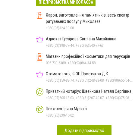
ПІДПРИЄМСТВА МИКОЛАЄВА
Харон, виготовлення пам'ятників, весь спектр
ритуальних послуг у Миколаєві
+380(95)324-30-08
Адвокат Гусарова Світлана Михайлівна
+380(63)398-77-44, +380(96)540-77-63
Магазин професійної косметики для перукарів
095 733 6380, +380(93)864-34-58
Стоматологія, ФОП Простяков Д.К.
+380(50)159-88-74, +380(51)248-99-08, +380(98)656-04-14, +380(95)939-60-53
Приватний нотаріус Швейнова Наталя Сергіївна
+380(97)605-18-03, +380(51)267-40-07, +380(93)375-08-48
Психолог Ірина Музика
+380(96)839-46-02
Додати підприємство