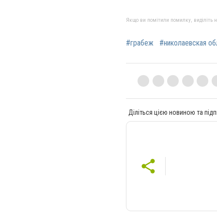
Якщо ви помітили помилку, виділіть нео
#грабеж
#николаевская об
Діліться цією новиною та підп