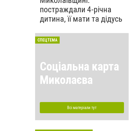
Миколаївщині:
постраждали 4-річна
дитина, її мати та дідусь
СПЕЦТЕМА
Соціальна карта
Миколаєва
Всі матеріали тут