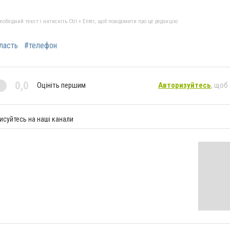
бхідний текст і натисніть Ctrl + Enter, щоб повідомити про це редакцію
ласть
#телефон
0,0
Оцініть першим
Авторизуйтесь
, щоб
исуйтесь на наші канали