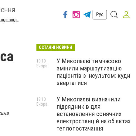
шення
Рус
-відповідь
ОСТАННІ НОВИНИ
са
У Миколаєві тимчасово
19:10
Вчора
змінили маршрутизацію
пацієнтів з інсультом: куди
звертатися
У Миколаєві визначили
18:10
Вчора
підрядників для
жала
встановлення сонячних
електростанцій на об'єктах
теплопостачання