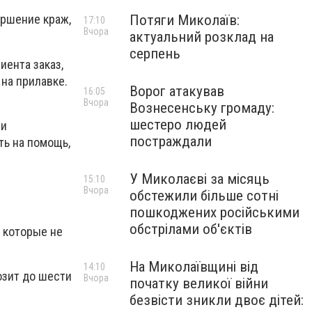
Потяги Миколаїв:
ершение краж,
17:10
Вчора
актуальний розклад на
серпень
иента заказ,
на прилавке.
Ворог атакував
16:05
Вчора
Вознесенську громаду:
шестеро людей
ми
постраждали
ть на помощь,
У Миколаєві за місяць
15:10
Вчора
обстежили більше сотні
пошкоджених російськими
обстрілами об'єктів
а которые не
На Миколаївщині від
14:10
озит до шести
Вчора
початку великої війни
безвісти зникли двоє дітей: