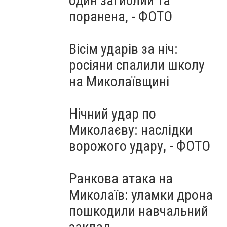
один загиблий та
поранена, - ФОТО
Вісім ударів за ніч:
росіяни спалили школу
на Миколаївщині
Нічний удар по
Миколаєву: наслідки
ворожого удару, - ФОТО
Ранкова атака на
Миколаїв: уламки дрона
пошкодили навчальний