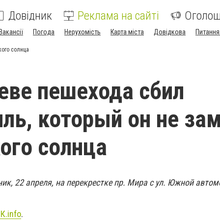
Довідник
Реклама на сайті
Оголо
Вакансії
Погода
Нерухомість
Карта міста
Довідкова
Питання
кого солнца
еве пешехода сбил
ль, который он не за
кого солнца
ик, 22 апреля, на перекрестке пр. Мира с ул. Южной автом
К.info
.