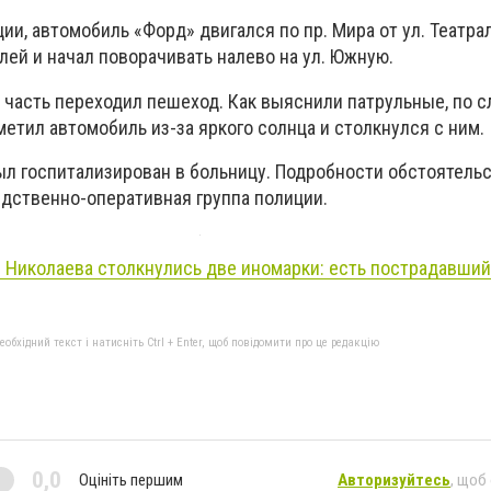
и, автомобиль «Форд» двигался по пр. Мира от ул. Театра
лей и начал поворачивать налево на ул. Южную.
 часть переходил пешеход. Как выяснили патрульные, по 
метил автомобиль из-за яркого солнца и столкнулся с ним.
ыл госпитализирован в больницу. Подробности обстоятель
дственно-оперативная группа полиции.
 Николаева столкнулись две иномарки: есть пострадавший,
бхідний текст і натисніть Ctrl + Enter, щоб повідомити про це редакцію
0,0
Оцініть першим
Авторизуйтесь
, щоб