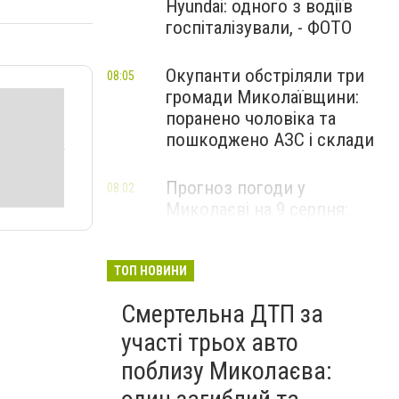
Hyundai: одного з водіїв
госпіталізували, - ФОТО
Окупанти обстріляли три
08:05
громади Миколаївщини:
поранено чоловіка та
пошкоджено АЗС і склади
Прогноз погоди у
08:02
Миколаєві на 9 серпня:
спекотний день з
невеликою хмарністю
ТОП НОВИНИ
Смертельна ДТП за
участі трьох авто
поблизу Миколаєва: