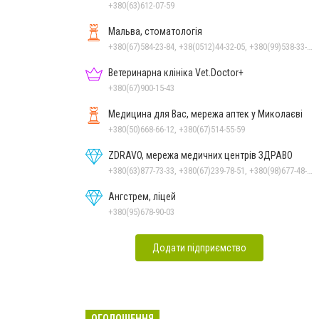
+380(63)612-07-59
Мальва, стоматологія
+380(67)584-23-84, +38(0512)44-32-05, +380(99)538-33-25, +380(63)977-35-54
Ветеринарна клініка Vet.Doctor+
+380(67)900-15-43
Медицина для Вас, мережа аптек у Миколаєві
+380(50)668-66-12, +380(67)514-55-59
ZDRAVO, мережа медичних центрів ЗДРАВО
+380(63)877-73-33, +380(67)239-78-51, +380(98)677-48-87
Ангстрем, ліцей
+380(95)678-90-03
Додати підприємство
ОГОЛОШЕННЯ