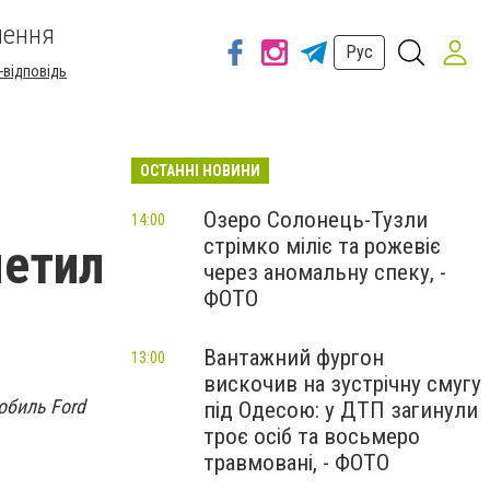
шення
Рус
-відповідь
ОСТАННІ НОВИНИ
Озеро Солонець-Тузли
14:00
стрімко міліє та рожевіє
метил
через аномальну спеку, -
ФОТО
Вантажний фургон
13:00
вискочив на зустрічну смугу
обиль Ford
під Одесою: у ДТП загинули
троє осіб та восьмеро
травмовані, - ФОТО