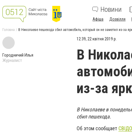
Новини
Афіша
Дозвілля
Головна
В Николаеве пешехода сбил автомобиль, который он не заметил из-за яр
12:39, 22 квітня 2019 р.
В Никола
Городничий Илья
Журналист
автомоби
из-за яр
В Николаеве в понедельн
сбил пешехода.
Об этом сообщает
СВІДО