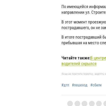
По имеющейся информаци
направлении ул. Строите
В этот момент проезжую
пострадавшего, он не за
В итоге пострадавший б
прибывшая на место сле
Читайте также:
В центре
водителей скрылся
Якщо ви помітили помилку, виділіть нео
#дтп
#пешеход
#сбили