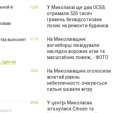
У Миколаєві ще два ОСББ
льной в
12:00
отримали 520 тисяч
гривень безвідсоткових
словам
позик на ремонти будинків
На Миколаївщині
ства выясняет
11:15
вогнеборці ліквідували
наслідки ворожих атак та
масштабних пожеж, - ФОТО
 один из
На Миколаївщині оголосили
10:01
жовтий рівень
небезпечності: очікуються
сильні шквали вітру
У центрі Миколаєва
09:00
зіткнулися Citroen та
 оцінити