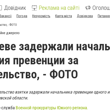
Довідник
Реклама на сайті
Оголо
Вакансії
Погода
Нерухомість
Карта міста
Довідкова
Питання
ство, - ФОТО
ійне джерело
еве задержали начал
ия превенции за
льство, - ФОТО
ельство взятки задержали начальника превенции одного и
вской области.
с-служба
Военной прокуратуры Южного региона.