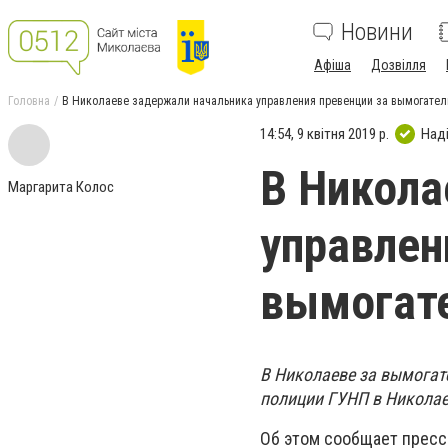
Новини
Афіша
Дозвілля
Головна
В Николаеве задержали начальника управления превенции за вымогатель
14:54, 9 квітня 2019 р.
Над
В Никола
Маргарита Колос
управлен
вымогате
В Николаеве за вымогат
полиции ГУНП в Николае
Об этом сообщает прес