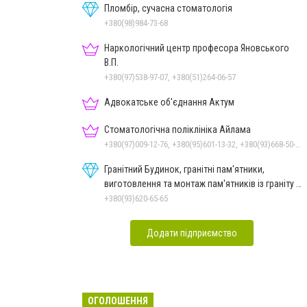
Пломбір, сучасна стоматологія
+380(98)984-73-68
Наркологічний центр професора Яновського
В.П.
+380(97)538-97-07, +380(51)264-06-57
Адвокатське об'єднання Актум
Стоматологічна поліклініка Айлама
+380(97)009-12-76, +380(95)601-13-32, +380(93)668-50-62, +380(51)259-06-88
Гранітний Будинок, гранітні пам'ятники,
виготовлення та монтаж пам'ятників із граніту в
Миколаєві
+380(93)620-65-65
Додати підприємство
ОГОЛОШЕННЯ