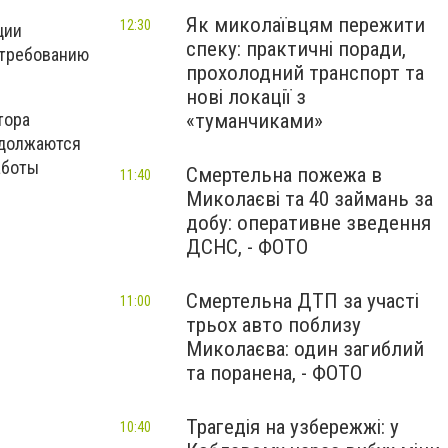
Як миколаївцям пережити
12:30
ции
спеку: практичні поради,
о требованию
прохолодний транспорт та
нові локації з
тора
«туманчиками»
одолжаются
аботы
Смертельна пожежа в
11:40
Миколаєві та 40 займань за
добу: оперативне зведення
ДСНС, - ФОТО
Смертельна ДТП за участі
11:00
трьох авто поблизу
Миколаєва: один загиблий
та поранена, - ФОТО
Трагедія на узбережжі: у
10:40