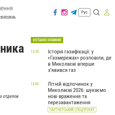
шення
Рус
-відповідь
ОСТАННІ НОВИНИ
ьника
Історія газифікації: у
13:30
«Газмережах» розповіли, де
в Миколаєві вперше
з'явився газ
Літній відпочинок у
13:00
Миколаєві 2026: шукаємо
нові враження та
з отделов
перезавантаження
ПАРТНЕРСЬКИЙ СПЕЦПРОЄКТ