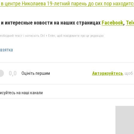
в центре Николаева 19-летний парень до сих пор находитс
и интересные новости на наших страницах
Facebook
,
Tel
бхідний текст і натисніть Ctrl + Enter, щоб повідомити про це редакцію
взятка
0,0
Оцініть першим
Авторизуйтесь
, щоб
исуйтесь на наші канали