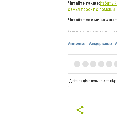
Читайте также:
Избитый 
семья просит о помощи
Читайте самые важные 
Якщо ви помітили помилку, виділіть нео
#николаев
#задержание
#
Діліться цією новиною та підп