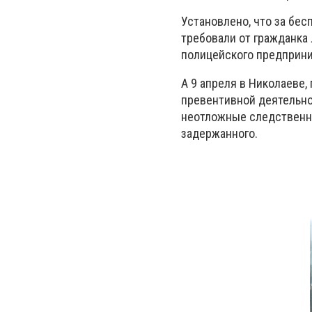
Установлено, что за бе
требовали от гражданка 
полицейского предприни
А 9 апреля в Николаеве,
превентивной деятельно
неотложные следственны
задержанного.