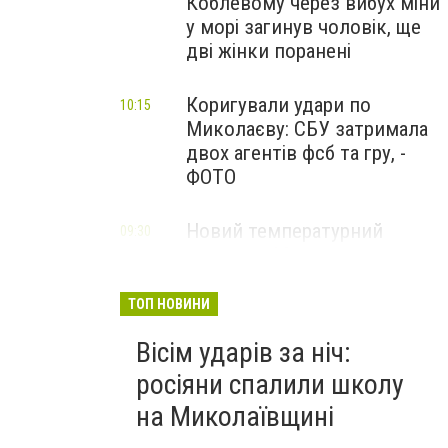
Коблевому через вибух міни
у морі загинув чоловік, ще
дві жінки поранені
Коригували удари по
10:15
Миколаєву: СБУ затримала
двох агентів фсб та гру, -
ФОТО
Новий температурний
09:30
рекорд: у Миколаєві
зафіксували спеку
ТОП НОВИНИ
Вісім ударів за ніч:
росіяни спалили школу
на Миколаївщині