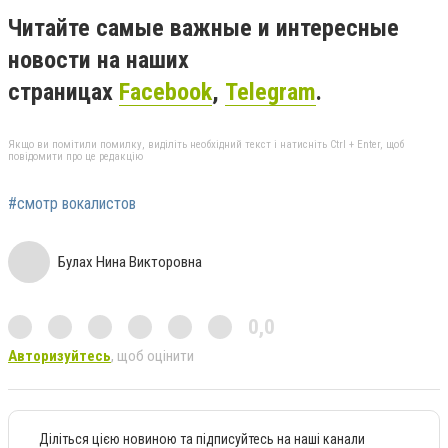
Читайте самые важные и интересные
новости на наших
страницах
Facebook
,
Telegram
.
Якщо ви помітили помилку, виділіть необхідний текст і натисніть Ctrl + Enter, щоб
повідомити про це редакцію
#смотр вокалистов
Булах Нина Викторовна
0,0
Авторизуйтесь
, щоб оцінити
Діліться цією новиною та підписуйтесь на наші канали