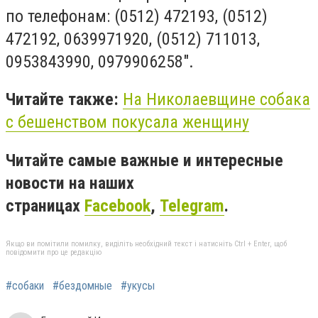
по телефонам: (0512) 472193, (0512)
472192, 0639971920, (0512) 711013,
0953843990, 0979906258".
Читайте также:
На Николаевщине собака
с бешенством покусала женщину
Читайте самые важные и интересные
новости на наших
страницах
Facebook
,
Telegram
.
Якщо ви помітили помилку, виділіть необхідний текст і натисніть Ctrl + Enter, щоб
повідомити про це редакцію
#собаки
#бездомные
#укусы