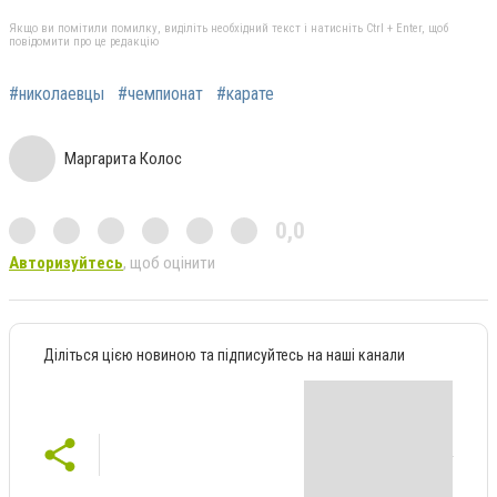
Якщо ви помітили помилку, виділіть необхідний текст і натисніть Ctrl + Enter, щоб
повідомити про це редакцію
#николаевцы
#чемпионат
#карате
Маргарита Колос
0,0
Авторизуйтесь
, щоб оцінити
Діліться цією новиною та підписуйтесь на наші канали