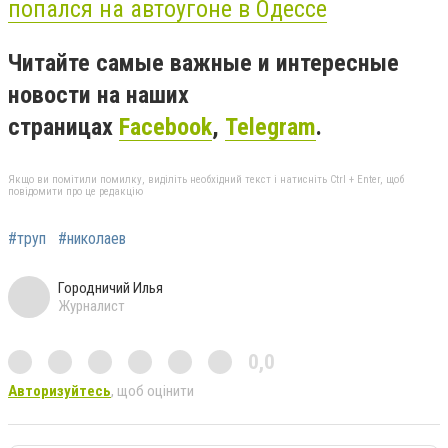
попался на автоугоне в Одессе
Читайте самые важные и интересные
новости на наших
страницах
Facebook
,
Telegram
.
Якщо ви помітили помилку, виділіть необхідний текст і натисніть Ctrl + Enter, щоб
повідомити про це редакцію
#труп
#николаев
Городничий Илья
Журналист
0,0
Авторизуйтесь
, щоб оцінити