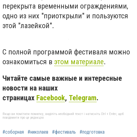
перекрыта временными ограждениями,
одно из них "приоткрыли" и пользуются
этой "лазейкой".
С полной программой фестиваля можно
ознакомиться в
этом материале
.
Читайте самые важные и интересные
новости на наших
страницах
Facebook
,
Telegram
.
Якщо ви помітили помилку, виділіть необхідний текст і натисніть Ctrl + Enter, щоб
повідомити про це редакцію
#соборная
#николаев
#фестиваль
#подготовка