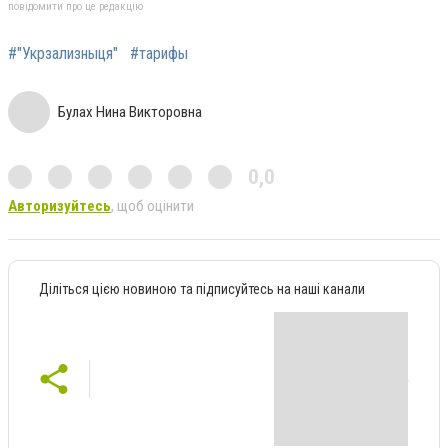
повідомити про це редакцію
#"Укрзализныця"
#тарифы
Булах Нина Викторовна
0,0
Авторизуйтесь
, щоб оцінити
Діліться цією новиною та підписуйтесь на наші канали