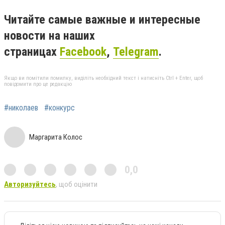
Читайте самые важные и интересные
новости на наших
страницах
Facebook
,
Telegram
.
Якщо ви помітили помилку, виділіть необхідний текст і натисніть Ctrl + Enter, щоб
повідомити про це редакцію
#николаев
#конкурс
Маргарита Колос
0,0
Авторизуйтесь
, щоб оцінити