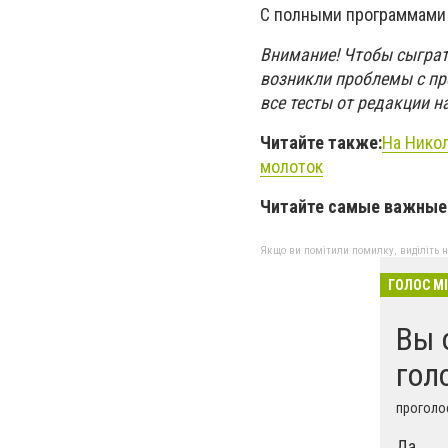
С полными программами 
Внимание! Чтобы сыграть
возникли проблемы с пр
все тесты от редакции 
Читайте также:
На Нико
молоток
Читайте самые важные 
Якщо ви помітили помилку, виділіть нео
ГОЛОС М
Вы 
гол
проголос
Да