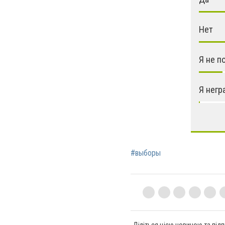
Нет
Я не п
Я негр
#выборы