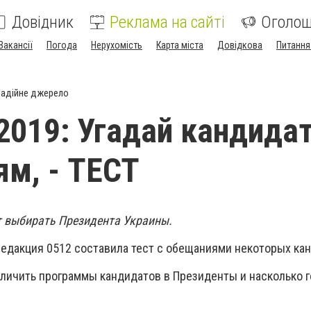
Довідник
Реклама на сайті
Оголо
Вакансії
Погода
Нерухомість
Карта міста
Довідкова
Питання
адійне джерело
019: Угадай кандидат
м, - ТЕСТ
т выбирать Президента Украины.
едакция 0512 составила тест с обещаниями некоторых ка
тличить программы кандидатов в Президенты и насколько г