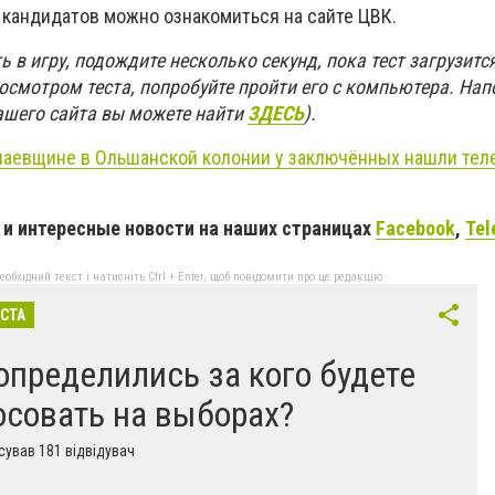
кандидатов можно ознакомиться на сайте
ЦВК
.
 в игру, подождите несколько секунд, пока тест загрузится
осмотром теста, попробуйте пройти его с компьютера. Нап
нашего сайта вы можете найти
ЗДЕСЬ
).
лаевщине в Ольшанской колонии у заключённых нашли теле
и интересные новости на наших страницах
Facebook
,
Tel
бхідний текст і натисніть Ctrl + Enter, щоб повідомити про це редакцію
ІСТА
определились за кого будете
осовать на выборах?
ував 181 відвідувач