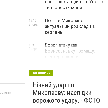
електростанцій на об'єктах
теплопостачання
Потяги Миколаїв:
17:10
Вчора
актуальний розклад на
серпень
Ворог атакував
16:05
Вчора
Вознесенську громаду:
шестеро людей
постраждали
ТОП НОВИНИ
Нічний удар по
Миколаєву: наслідки
 оцінити
ворожого удару, - ФОТО