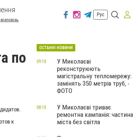
шення
Рус
-відповідь
ОСТАННІ НОВИНИ
а по
У Миколаєві
09:10
реконструюють
магістральну тепломережу:
замінять 350 метрів труб, -
ФОТО
У Миколаєві триває
08:10
ндидатов.
ремонтна кампанія: частина
міста без світла
отов к