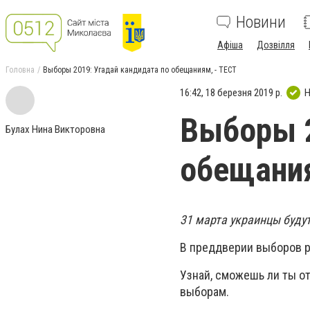
Новини
Афіша
Дозвілля
Головна
Выборы 2019: Угадай кандидата по обещаниям, - ТЕСТ
16:42, 18 березня 2019 р.
Н
Выборы 2
Булах Нина Викторовна
обещания
31 марта украинцы буду
В преддверии выборов р
Узнай, сможешь ли ты о
выборам.