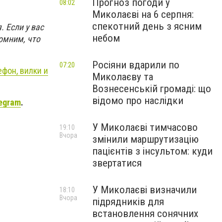
Прогноз погоди у
08:02
Миколаєві на 6 серпня:
спекотний день з ясним
. Если у вас
небом
омним, что
Росіяни вдарили по
07:20
фон, вилки и
Миколаєву та
Вознесенській громаді: що
відомо про наслідки
egram
.
У Миколаєві тимчасово
19:10
Вчора
змінили маршрутизацію
пацієнтів з інсультом: куди
звертатися
У Миколаєві визначили
18:10
Вчора
підрядників для
встановлення сонячних