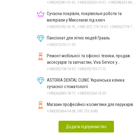
+380(93)981-01-61, +380(50)530-10-31, +380(98)633-86-59
Сучасна покрівля, покрівельні роботи та
матеріали у Миколаєві під ключ
+380(93)952-02-91, +380 (67) 776-74-07, +380(63)774-77-47
Пансіонат для літніх людей Грааль
+380(67)255-11-55
Ремонт мобільної та офісної техніки, продаж
аксесуарів та запчастин, Viva Service у
Миколаєві
+380(93)108-74-47, +380(95)759-77-72
ASTORIA DENTAL CLINIC Українська клініка
сучасної стоматології
+380(66)845-78-77, +380(93)564-73-05
Магазин професійної косметики для перукарів
+380(93)864-34-58, 095 733 6380
Додати підприємство