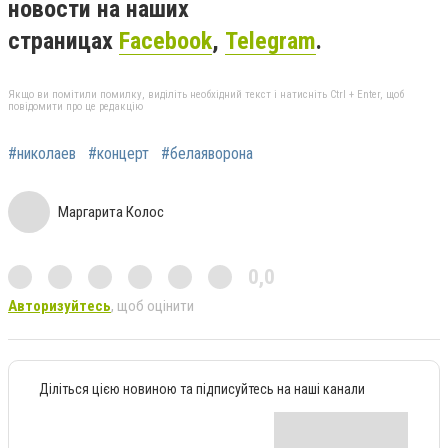
новости на наших
страницах
Facebook
,
Telegram
.
Якщо ви помітили помилку, виділіть необхідний текст і натисніть Ctrl + Enter, щоб
повідомити про це редакцію
#николаев
#концерт
#белаяворона
Маргарита Колос
0,0
Авторизуйтесь
, щоб оцінити
Діліться цією новиною та підписуйтесь на наші канали