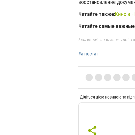
восстановление документ
Читайте также:
Кино в Н
Читайте самые важные 
Якщо ви помітили помилку, виділіть нео
#аттестат
Діліться цією новиною та підп