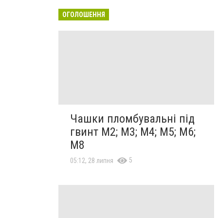
ОГОЛОШЕННЯ
Чашки пломбувальні під
гвинт М2; М3; М4; М5; М6;
М8
5
05:12, 28 липня