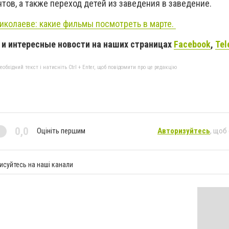
ов, а также переход детей из заведения в заведение.
иколаеве: какие фильмы посмотреть в марте.
и интересные новости на наших страницах
Facebook
,
Tel
бхідний текст і натисніть Ctrl + Enter, щоб повідомити про це редакцію
0,0
Оцініть першим
Авторизуйтесь
, щоб
исуйтесь на наші канали