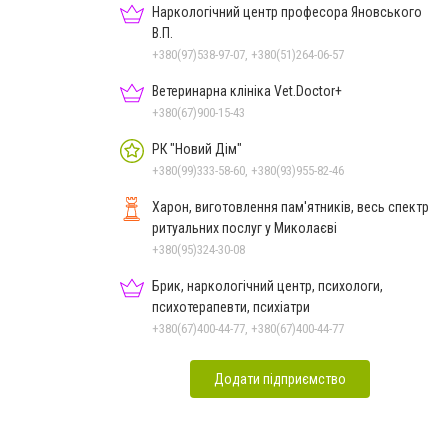
Наркологічний центр професора Яновського
В.П.
+380(97)538-97-07, +380(51)264-06-57
Ветеринарна клініка Vet.Doctor+
+380(67)900-15-43
РК "Новий Дім"
+380(99)333-58-60, +380(93)955-82-46
Харон, виготовлення пам'ятників, весь спектр
ритуальних послуг у Миколаєві
+380(95)324-30-08
Брик, наркологічний центр, психологи,
психотерапевти, психіатри
+380(67)400-44-77, +380(67)400-44-77
Додати підприємство