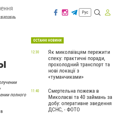
шення
Рус
-відповідь
ОСТАННІ НОВИНИ
Як миколаївцям пережити
12:30
спеку: практичні поради,
ты
прохолодний транспорт та
нові локації з
«туманчиками»
олучении
о
Смертельна пожежа в
11:40
чении полного
Миколаєві та 40 займань за
добу: оперативне зведення
ДСНС, - ФОТО
 в