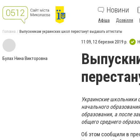
Новини
Афіша
Дозвілля
Головна
Выпускникам украинских школ перестанут выдавать аттестаты
11:09, 12 березня 2019 р.
Н
Выпускни
Булах Нина Викторовна
перестан
Украинские школьники от
начального образования,
образования, а после за
общего среднего образо
Об этом сообщили в пре