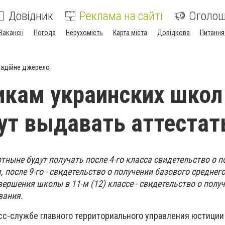
Довідник
Реклама на сайті
Оголо
Вакансії
Погода
Нерухомість
Карта міста
Довідкова
Питання
адійне джерело
кам украинских школ
ут выдавать аттеста
ныне будут получать после 4-го класса свидетельство о п
 после 9-го - свидетельство о получении базового среднег
вершения школы в 11-м (12) классе - свидетельство о полу
вания.
сс-службе главного территориального управления юстиции