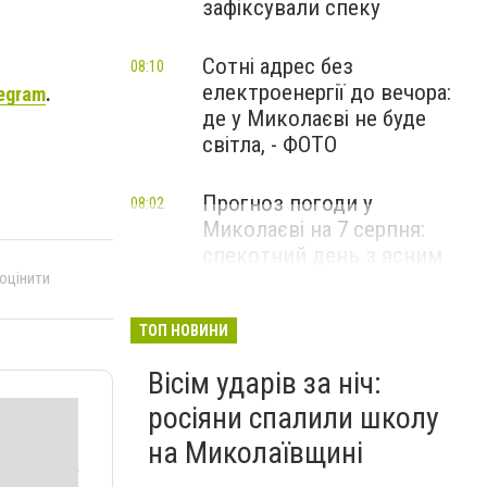
зафіксували спеку
Сотні адрес без
08:10
електроенергії до вечора:
egram
.
де у Миколаєві не буде
світла, - ФОТО
Прогноз погоди у
08:02
Миколаєві на 7 серпня:
спекотний день з ясним
 оцінити
небом
ТОП НОВИНИ
Вісім ударів за ніч:
росіяни спалили школу
на Миколаївщині