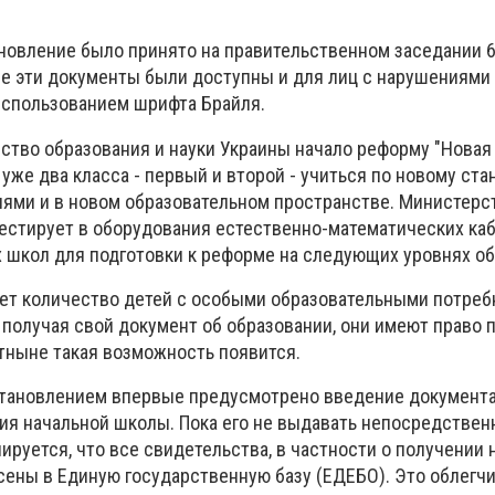
овление было принято на правительственном заседании 6
се эти документы были доступны и для лиц с нарушениями
 использованием шрифта Брайля.
ство образования и науки Украины начало реформу "Новая
уже два класса - первый и второй - учиться по новому стан
ями и в новом образовательном пространстве. Министерс
вестирует в оборудования естественно-математических ка
 школ для подготовки к реформе на следующих уровнях об
тет количество детей с особыми образовательными потреб
получая свой документ об образовании, они имеют право п
отныне такая возможность появится.
становлением впервые предусмотрено введение документа
ия начальной школы. Пока его не выдавать непосредствен
ируется, что все свидетельства, в частности о получении 
сены в Единую государственную базу (ЕДЕБО). Это облегч