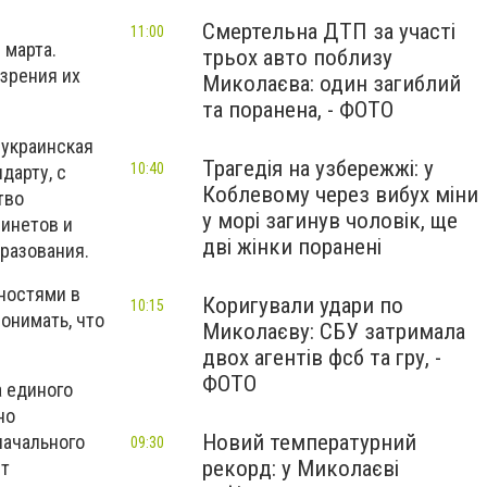
Смертельна ДТП за участі
11:00
 марта.
трьох авто поблизу
 зрения их
Миколаєва: один загиблий
та поранена, - ФОТО
 украинская
Трагедія на узбережжі: у
10:40
дарту, с
Коблевому через вибух міни
тво
у морі загинув чоловік, ще
бинетов и
дві жінки поранені
разования.
ностями в
Коригували удари по
10:15
онимать, что
Миколаєву: СБУ затримала
двох агентів фсб та гру, -
ФОТО
 единого
но
Новий температурний
начального
09:30
рекорд: у Миколаєві
ит