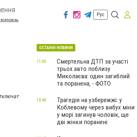
шення
Рус
-відповідь
ОСТАННІ НОВИНИ
Смертельна ДТП за участі
11:00
трьох авто поблизу
Миколаєва: один загиблий
та поранена, - ФОТО
отключат
Трагедія на узбережжі: у
10:40
Коблевому через вибух міни
у морі загинув чоловік, ще
дві жінки поранені