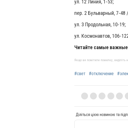
ул. 12 Линия, 1-53;
пер. 2 Бульварный, 7-48 /
ул. 3 Продольная, 10-19;
ул. Космонавтов, 106-122
Читайте самые важные 
Якщо ви помітили помилку, виділіть нео
#свет
#отключение
#элек
Діліться цією новиною та підп