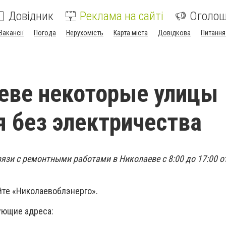
Довідник
Реклама на сайті
Оголо
Вакансії
Погода
Нерухомість
Карта міста
Довідкова
Питання
еве некоторые улицы
я без электричества
связи с ремонтными работами в Николаеве с 8:00 до 17:00 
йте «Николаевоблэнерго».
ующие адреса: