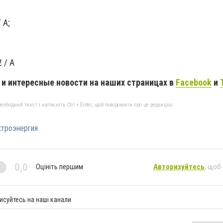
 А;
 / А
и интересные новости на наших страницах в
Facebook
и
бхідний текст і натисніть Ctrl + Enter, щоб повідомити про це редакцію
троэнергия
0,0
Оцініть першим
Авторизуйтесь
, щоб
исуйтесь на наші канали