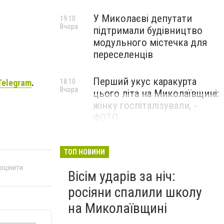
У Миколаєві депутати
19:10
Вчора
підтримали будівництво
модульного містечка для
переселенців
Перший укус каракурта
18:10
Telegram
.
Вчора
цього літа на Миколаївщині:
жінку госпіталізували, -
ФОТО
ТОП НОВИНИ
 оцінити
Вісім ударів за ніч:
росіяни спалили школу
на Миколаївщині