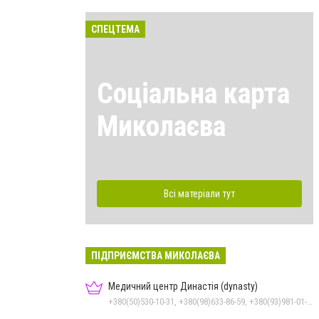
СПЕЦТЕМА
Соціальна карта
Миколаєва
Всі матеріали тут
ПІДПРИЄМСТВА МИКОЛАЄВА
Медичний центр Династія (dynasty)
+380(50)530-10-31, +380(98)633-86-59, +380(93)981-01-61