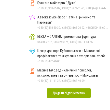
Гранітна майстерня "Душа"
+380(93)308-81-89, +380(51)272-01-73, +380(67)297-61-89, +38(093) 308-81-96
Адвокатське бюро "Тетяна Гриненко та
Партнери"
+380(50)418-60-39, +380(63)168-06-92, +380(50)418-60-39
ELESA + GANTER, промислова фурнітура
0443002212, 0800750875, +380(98)011-84-55
Центр доктора Бубновського в Миколаєві,
профілактика та лікування захворювань хребта
і суглобів
+380(50)472-99-00
Марина Білодєд - клінічний психолог,
психотерапевт та супервізор у Миколаєві
+380(50)161-11-34, +380(93)667-46-99
Додати підприємство