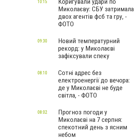
Коригували удари по
10:15
Миколаєву: СБУ затримала
двох агентів фсб та гру, -
ФОТО
Новий температурний
09:30
рекорд: у Миколаєві
зафіксували спеку
Сотні адрес без
08:10
електроенергії до вечора:
де у Миколаєві не буде
світла, - ФОТО
Прогноз погоди у
08:02
Миколаєві на 7 серпня:
спекотний день з ясним
небом