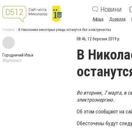
Новини
Афіша
Дозвілля
Головна
В Николаеве некоторые улицы останутся без электричества
08:46, 12 березня 2019 р.
В Никола
Городничий Илья
Журналист
останутс
Во вторник, 7 марта, в 
электроэнергию.
Об этом сообщают на са
Обесточены будут след