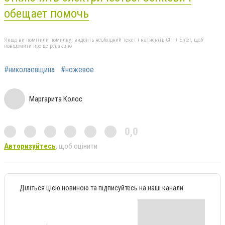
обещает помочь
Якщо ви помітили помилку, виділіть необхідний текст і натисніть Ctrl + Enter, щоб
повідомити про це редакцію
#николаевщина
#ножевое
Маргарита Колос
0,0
Авторизуйтесь
, щоб оцінити
Діліться цією новиною та підписуйтесь на наші канали