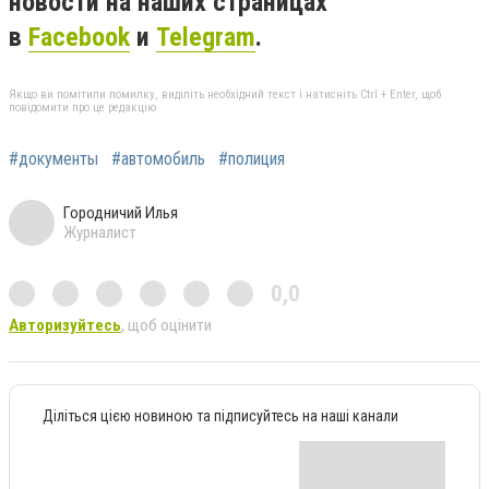
новости на наших страницах
в
Facebook
и
Telegram
.
Якщо ви помітили помилку, виділіть необхідний текст і натисніть Ctrl + Enter, щоб
повідомити про це редакцію
#документы
#автомобиль
#полиция
Городничий Илья
Журналист
0,0
Авторизуйтесь
, щоб оцінити
Діліться цією новиною та підписуйтесь на наші канали