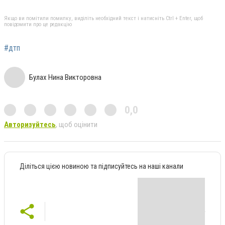
Якщо ви помітили помилку, виділіть необхідний текст і натисніть Ctrl + Enter, щоб
повідомити про це редакцію
#дтп
Булах Нина Викторовна
0,0
Авторизуйтесь
, щоб оцінити
Діліться цією новиною та підписуйтесь на наші канали